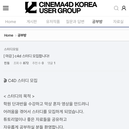
Sketchbook5, 스케치북5
Home
게시판
유저작품
질문과 답변
공부방
자료실
Home
공부방
공지사항
모델링
새소식
재질 / 텍스쳐
스터디모임
Sketchbook5, 스케치북5
[ 마감 ] c4d 스터디 모집합니다!
강의소식
모션 / 모그라
힌둥
조회 수
872
추천 수
0
댓글
1
자유게시판
라이팅 / 렌더
사진첩
애니메이션 / 리깅 / X
🎬 C4D 스터디 모집
구인 / 홍보 / 프로젝트 의뢰
스크립트 / 플러그인 /
< 스터디의 목적 >
유저그룹방송
기타
학원 단과반을 수강하고 막상 혼자 영상을 만드려니
유저그룹세미나
어려움을 겪어서 스터디를 모집하게 되었습니다.
튜토리얼이나 좋은 자료들을 공유하고
자유롭게 공부하실 분들 환영합니다.