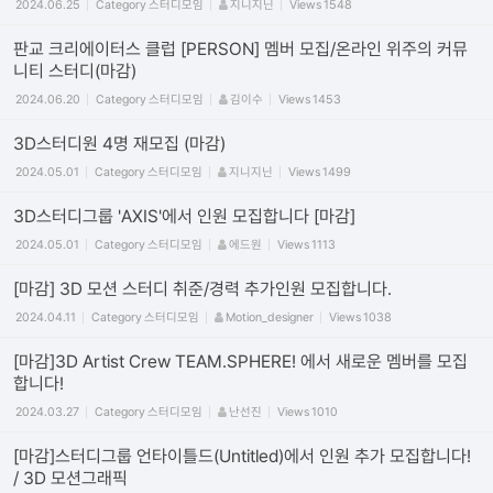
2024.06.25
Category
스터디모임
지니지닌
Views
1548
판교 크리에이터스 클럽 [PERSON] 멤버 모집/온라인 위주의 커뮤
니티 스터디(마감)
2024.06.20
Category
스터디모임
김이수
Views
1453
3D스터디원 4명 재모집 (마감)
2024.05.01
Category
스터디모임
지니지닌
Views
1499
3D스터디그룹 'AXIS'에서 인원 모집합니다 [마감]
2024.05.01
Category
스터디모임
에드원
Views
1113
[마감] 3D 모션 스터디 취준/경력 추가인원 모집합니다.
2024.04.11
Category
스터디모임
Motion_designer
Views
1038
[마감]3D Artist Crew TEAM.SPHERE! 에서 새로운 멤버를 모집
합니다!
2024.03.27
Category
스터디모임
난선진
Views
1010
[마감]스터디그룹 언타이틀드(Untitled)에서 인원 추가 모집합니다!
/ 3D 모션그래픽