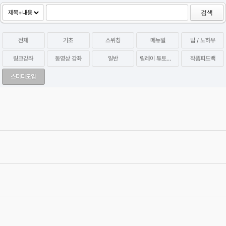
검색
전체
기초
스위칭
메뉴얼
팁 / 노하우
링크강좌
동영상 강좌
일반
릴레이 튜토리얼
작품피드백
스터디모임
P2P Hidden Coin Miner 멀웨어 관련 증상 및 치료방법 (아이원스
튜디오 배포)
2023.09.28
Category
팁 / 노하우
염귤
Views
37635
[공지] '릴레이 튜토리얼 시즌2'를 시작합니다!
2021.11.10
Category
릴레이 튜토리얼
십사
Views
41359
[공지]유저들과 함께하는 Relay Tutotial 연재 스타트!
2019.10.07
Category
릴레이 튜토리얼
그래바
Views
43224
이제 입문하시는 초보분들 필독.....!!
2005.07.12
Category
기초
길동
Views
195895