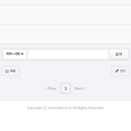
[공지]유저들과 함께하는 Relay Tutotial 연재 스타트!
2019.10.07
Category
릴레이 튜토리얼
그래바
Views
41644
이제 입문하시는 초보분들 필독.....!!
2005.07.12
Category
기초
길동
Views
193214
검색
목록
쓰기
Prev
1
Next
Copyright ⓒ cinema4d.co.kr All Rights Reserved.