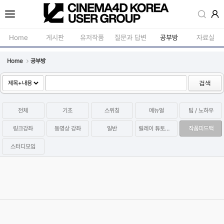
Sketchbook5, 스케치북5
Home
게시판
유저작품
질문과 답변
공부방
자료실
Home
공부방
공지사항
모델링
새소식
재질 / 텍스쳐
검색
Sketchbook5, 스케치북5
강의소식
모션 / 모그라
전체
기초
스위칭
메뉴얼
팁 / 노하우
자유게시판
라이팅 / 렌더
링크강좌
동영상 강좌
일반
릴레이 튜토리얼
작품피드백
사진첩
애니메이션 / 리깅 / X
스터디모임
구인 / 홍보 / 프로젝트 의뢰
스크립트 / 플러그인 /
P2P Hidden Coin Miner 멀웨어 관련 증상 및 치료방법 (아이원스
유저그룹방송
기타
튜디오 배포)
유저그룹세미나
2023.09.28
Category
팁 / 노하우
염귤
Views
35968
[공지] '릴레이 튜토리얼 시즌2'를 시작합니다!
2021.11.10
Category
릴레이 튜토리얼
십사
Views
39859