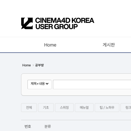
Sketchbook5, 스케치북5
Home
게시판
Sketchbook5, 스케치북5
공지사항
Home
공부방
새소식
강의소식
자유게시판
사진첩
전체
기초
스위칭
메뉴얼
팁 / 노하우
링
구인 / 홍보 / 프로젝트 의뢰
유저그룹방송
번호
분류
유저그룹세미나