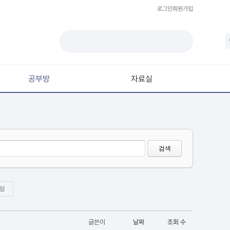
로그인
회원가입
공부방
자료실
모델링
재질 / 텍스쳐
모션 / 모그라프
검색
라이팅 / 렌더링
애니메이션 / 리깅 / XPresso
임
스크립트 / 플러그인 / 라이브러리
기타
글쓴이
날짜
조회 수