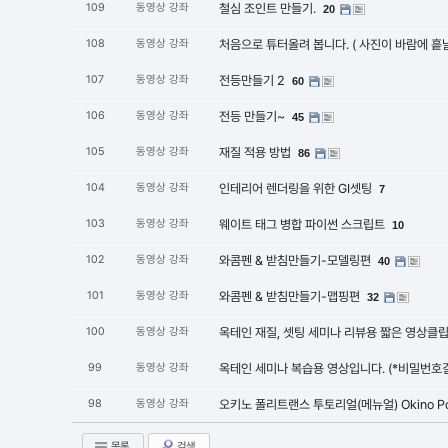
109
동영상 강좌
철심 조인트 만들기.
20
108
동영상 강좌
처음으로 튜터올려 봅니다. ( 사진이 바람에 흩
107
동영상 강좌
전등만들기 2
60
106
동영상 강좌
전등 만들기~
45
105
동영상 강좌
재질 적용 방법
86
104
동영상 강좌
인테리어 렌더링을 위한 GI셋팅
7
103
동영상 강좌
웨이트 태그 병합 파이썬 스크립트
10
102
동영상 강좌
와콤펜 & 받침만들기-모델링편
40
101
동영상 강좌
와콤펜 & 받침만들기-맵핑편
32
100
동영상 강좌
옥테인 재질, 셋팅 세미나 리뷰용 짧은 영상클
99
동영상 강좌
옥테인 세미나 복습용 영상입니다. (*비밀번
98
동영상 강좌
오키노 폴리트랜스 투토리얼(메뉴얼) Okino Pol
목록
검색