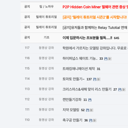
공지
팁 / 노하우
P2P Hidden Coin Miner 멀웨어 관련 
공지
릴레이 튜토리얼
[공지] '릴레이 튜토리얼 시즌2'를 시작합니다!
공지
릴레이 튜토리얼
[공지]유저들과 함께하는 Relay Tutotial 연재
공지
기초
이제 입문하시는 초보분들 필독.....!!
645
117
동영상 강좌
학원에서 가르치는 모델링 강좌입니다. 무료로
116
동영상 강좌
하이퍼넙스 웨이트 기능..
33
115
동영상 강좌
트래킹애니메이션 제작
31
114
동영상 강좌
토마토 만들기~
137
113
동영상 강좌
크리스마스&새해 맞이 리스 만들기
27
112
동영상 강좌
캔만들기강좌
11
111
동영상 강좌
치약 모델링
52
110
동영상 강좌
축구공 만들기
36