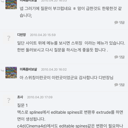
미륵좀비보살
2010.04.20 16:03
넵 그러기에 질문이 부끄럽네요 ㅎ 맘이 급한것도 한몫한것 같
습니다;
댓글
디반장
?
2010.04.20 15:59
일단 사이트 위에 메뉴를 보시면 스위칭 이라는 메뉴가 있습니다.
한번 둘러보시고 다시 질문을 하시는게 좋을듯 합니다 .
댓글
미륵좀비보살
2010.04.20 16:02
아 스위칭이란곳이 이런곳이었군요 감사합니다 디반장님
댓글
초사
?
2010.04.20 17:09
질문 1
맥스로 splines에서 editable spines로 변환후 extrude를 하면
면이 생성됩니다.
c4d(Cinema4d)에서도 editable spines같은 변환이 필요하나