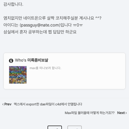
감사합니다.
염치없지만 네이트온으루 살짝 코치해주실분 계시나요 ^^?
아이디는 (
passguy@nate.com
)입니다 ㅠ0ㅠ
삼실에서 혼자 공부하는데 쩝 답답만 하군요
Who's
미륵좀비보살
max를 떠나보려 합니다.
Prev
맥스에서 export한 dae파일이 c4d에서 안열립니다
Max파일 불러올때 어떻게 하는거죠??
Next