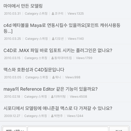
마야에서 만든 모델링
2010.03.31
Category
스위칭
코구리
Views
1325
c4d 메타볼을 Maya로 연동시킬수 있을까요[포인트 캐쉬사용등
등...]
2010.03.25
Category
스위칭
디모션
Views
1140
C4D로 .MAX 파일 바로 임포트 시키는 플러그인은 없나요?
2010.03.15
Category
스위칭
동의대아트킴
Views
1799
맥스와 호환성과 C4D질문입니다
2010.03.05
Category
스위칭
뭐니
Views
998
maya의 Reference Editor 같은 기능이 있을까요?
2010.02.18
Category
스위칭
더파이팅
Views
4508
시포디에서 모델링에 애니준걸 맥스로 다 가져갈 수 있나요?
2009.12.27
Category
스위칭
박현주
Views
1244