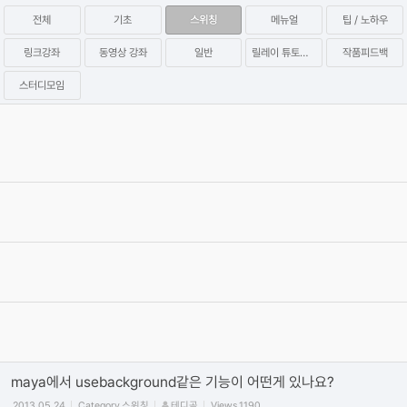
전체
기초
스위칭
메뉴얼
팁 / 노하우
링크강좌
동영상 강좌
일반
릴레이 튜토리얼
작품피드백
스터디모임
P2P Hidden Coin Miner 멀웨어 관련 증상 및 치료방법 (아이원스
튜디오 배포)
2023.09.28
Category
팁 / 노하우
염귤
Views
34704
[공지] '릴레이 튜토리얼 시즌2'를 시작합니다!
2021.11.10
Category
릴레이 튜토리얼
십사
Views
38595
[공지]유저들과 함께하는 Relay Tutotial 연재 스타트!
2019.10.07
Category
릴레이 튜토리얼
그래바
Views
40395
이제 입문하시는 초보분들 필독.....!!
2005.07.12
Category
기초
길동
Views
191187
maya에서 usebackground같은 기능이 어떤게 있나요?
2013.05.24
Category
스위칭
테디곰
Views
1190