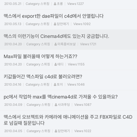
2010.05.21
Category
스위칭
초롱
Views
1227
맥스에서 export한 dae파일이 c4d에서 안열립니다
2010.05.13
Category
스위칭
담안애기
Views
1092
맥스의 이런기능이 Cinema4d에도 있는지 궁금합니다.
2010.04.20
Category
스위칭
미륵좀비보살
Views
1721
Max파일 불러올때 어떻게 하는거죠??
2010.04.20
Category
스위칭
테디
Views
1155
키값들어간 맥스파일 c4d로 불러오려면?
2010.04.16
Category
스위칭
토이
Views
1046
pc에서 작업하 max를 맥cinema4d로 가져올 수 있을까요?
2010.04.09
Category
스위칭
사과푸딩
Views
1087
맥스에서 오브젝트와 카메라에 애니메이션을 주고 FBX파일로 C4D
로 넘길때 질문입니다
2010.04.05
Category
스위칭
담안애기
Views
1022