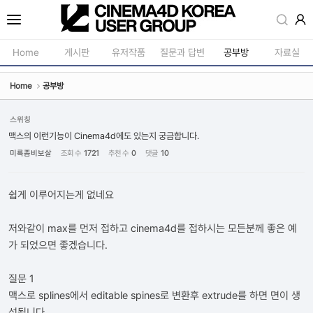
Sketchbook5, 스케치북5
Home
게시판
유저작품
질문과 답변
공부방
자료실
Home
공부방
공지사항
모델링
새소식
재질 / 텍스쳐
스위칭
Sketchbook5, 스케치북5
맥스의 이런기능이 Cinema4d에도 있는지 궁금합니다.
강의소식
모션 / 모그라
미륵좀비보살
조회 수
1721
추천 수
0
댓글
10
자유게시판
라이팅 / 렌더
사진첩
애니메이션 / 리깅 / X
쉽게 이루어지는게 없네요
구인 / 홍보 / 프로젝트 의뢰
스크립트 / 플러그인 /
저와같이 max를 먼저 접하고 cinema4d를 접하시는 모든분께 좋은 예
유저그룹방송
기타
가 되었으면 좋겠습니다.
유저그룹세미나
질문 1
맥스로 splines에서 editable spines로 변환후 extrude를 하면 면이 생
성됩니다.