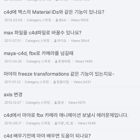
c4d에 맥스의 Material IDs와 같은 기능이 있나요?
2013.02.05
Category
스위칭
범kin
Views
1659
max 파일을 c4d파일로 바꿀수 있나요?
2011.07.01
Category
스위칭
하이요
Views
3644
maya-c4d, fbx로 카메라를 넘길때
2011.04.20
Category
스위칭
꽃샘바람
Views
1490
마야의 freeze transformations 같은 기능이 있는지요-
2011.01.12
Category
스위칭
칠월이일
Views
2431
axis 변경
2010.12.07
Category
스위칭
짭새
Views
1670
c4d에서 마야로 fbx 카메라 애니메이션 보낼시 에러문제입니다.
2010.06.17
Category
스위칭
아론_데_림
Views
1049
c4d 배우기전에 마야 배우면 도움이 되나요?