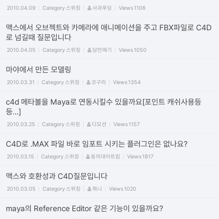
2010.04.09
Category
스위칭
사과푸딩
Views
1106
맥스에서 오브젝트와 카메라에 애니메이션을 주고 FBX파일로 C4D
로 넘길때 질문입니다
2010.04.05
Category
스위칭
담안애기
Views
1050
마야에서 만든 모델링
2010.03.31
Category
스위칭
코구리
Views
1354
c4d 메타볼을 Maya로 연동시킬수 있을까요[포인트 캐쉬사용등
등...]
2010.03.25
Category
스위칭
디모션
Views
1157
C4D로 .MAX 파일 바로 임포트 시키는 플러그인은 없나요?
2010.03.15
Category
스위칭
동의대아트킴
Views
1817
맥스와 호환성과 C4D질문입니다
2010.03.05
Category
스위칭
뭐니
Views
1020
maya의 Reference Editor 같은 기능이 있을까요?