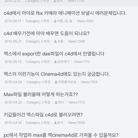
2010.12.07
Category
스위칭
짭새
Views
1706
c4d에서 마야로 fbx 카메라 애니메이션 보낼시 에러문제입니다.
2010.06.17
Category
스위칭
아론_데_림
Views
1061
c4d 배우기전에 마야 배우면 도움이 되나요?
2010.05.21
Category
스위칭
초롱
Views
1249
맥스에서 export한 dae파일이 c4d에서 안열립니다
2010.05.13
Category
스위칭
담안애기
Views
1112
맥스의 이런기능이 Cinema4d에도 있는지 궁금합니다.
2010.04.20
Category
스위칭
미륵좀비보살
Views
1743
Max파일 불러올때 어떻게 하는거죠??
2010.04.20
Category
스위칭
테디
Views
1173
키값들어간 맥스파일 c4d로 불러오려면?
2010.04.16
Category
스위칭
토이
Views
1065
pc에서 작업하 max를 맥cinema4d로 가져올 수 있을까요?