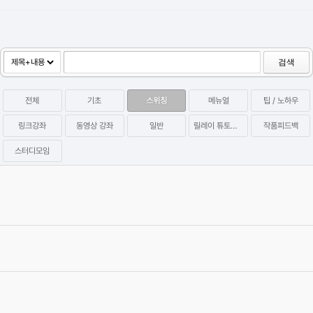
검색
전체
기초
스위칭
메뉴얼
팁 / 노하우
링크강좌
동영상 강좌
일반
릴레이 튜토리얼
작품피드백
스터디모임
P2P Hidden Coin Miner 멀웨어 관련 증상 및 치료방법 (아이원스
튜디오 배포)
2023.09.28
Category
팁 / 노하우
염귤
Views
35680
[공지] '릴레이 튜토리얼 시즌2'를 시작합니다!
2021.11.10
Category
릴레이 튜토리얼
십사
Views
39546
[공지]유저들과 함께하는 Relay Tutotial 연재 스타트!
2019.10.07
Category
릴레이 튜토리얼
그래바
Views
41385