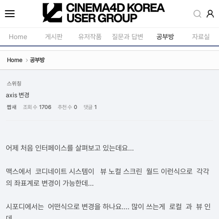
Sketchbook5, 스케치북5
Home
게시판
유저작품
질문과 답변
공부방
자료실
Home
공부방
공지사항
모델링
새소식
재질 / 텍스쳐
스위칭
Sketchbook5, 스케치북5
axis 변경
강의소식
모션 / 모그라
짭새
조회 수
1706
추천 수
0
댓글
1
자유게시판
라이팅 / 렌더
사진첩
애니메이션 / 리깅 / X
어제 처음 인터페이스를 살펴보고 있는데요...
구인 / 홍보 / 프로젝트 의뢰
스크립트 / 플러그인 /
유저그룹방송
기타
맥스에서 코디네이트 시스템이 뷰 노컬 스크린 월드 이런식으로 각각
의 좌표계로 변경이 가능한데...
유저그룹세미나
시포디에서는 어떤식으로 변경을 하나요.... 많이 쓰는게 로컬 과 뷰 인
데...