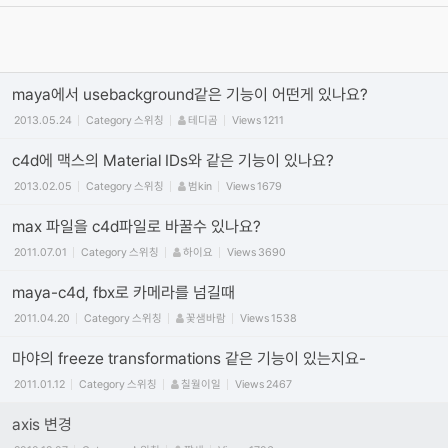
이제 입문하시는 초보분들 필독.....!!
2005.07.12
Category
기초
길동
Views
192757
maya에서 usebackground같은 기능이 어떤게 있나요?
2013.05.24
Category
스위칭
테디곰
Views
1211
c4d에 맥스의 Material IDs와 같은 기능이 있나요?
2013.02.05
Category
스위칭
범kin
Views
1679
max 파일을 c4d파일로 바꿀수 있나요?
2011.07.01
Category
스위칭
하이요
Views
3690
maya-c4d, fbx로 카메라를 넘길때
2011.04.20
Category
스위칭
꽃샘바람
Views
1538
마야의 freeze transformations 같은 기능이 있는지요-
2011.01.12
Category
스위칭
칠월이일
Views
2467
axis 변경