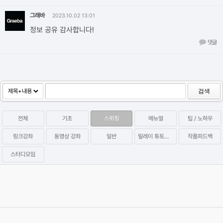
그래바
2023.10.02 13:01
정보 공유 감사합니다!
댓글
검색
전체
기초
스위칭
메뉴얼
팁 / 노하우
링크강좌
동영상 강좌
일반
릴레이 튜토리얼
작품피드백
스터디모임
P2P Hidden Coin Miner 멀웨어 관련 증상 및 치료방법 (아이원스
튜디오 배포)
2023.09.28
Category
팁 / 노하우
염귤
Views
35831
[공지] '릴레이 튜토리얼 시즌2'를 시작합니다!