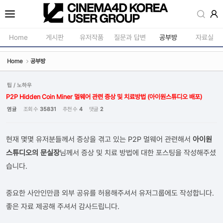
Sketchbook5, 스케치북5
Home
게시판
유저작품
질문과 답변
공부방
자료실
Home
공부방
공지사항
모델링
새소식
재질 / 텍스쳐
팁 / 노하우
Sketchbook5, 스케치북5
P2P Hidden Coin Miner 멀웨어 관련 증상 및 치료방법 (아이원스튜디오 배포)
강의소식
모션 / 모그라
염귤
조회 수
35831
추천 수
4
댓글
2
자유게시판
라이팅 / 렌더
사진첩
애니메이션 / 리깅 / X
현재 몇몇 유저분들께서 증상을 겪고 있는 P2P 멀웨어 관련해서
아이원
스튜디오의 문실장
구인 / 홍보 / 프로젝트 의뢰
님께서 증상 및 치료 방법에 대한 포스팅을 작성해주셨
스크립트 / 플러그인 /
습니다.
유저그룹방송
기타
유저그룹세미나
중요한 사안인만큼 외부 공유를 허용해주셔서 유저그룹에도 작성합니다.
좋은 자료 제공해 주셔서 감사드립니다.