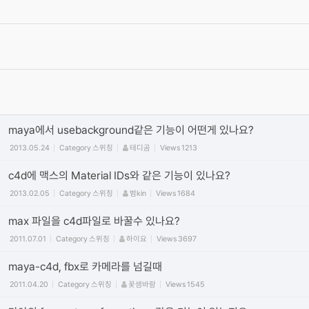
2021.11.10
Category
릴레이 튜토리얼
십사
Views
39712
[공지]유저들과 함께하는 Relay Tutotial 연재 스타트!
2019.10.07
Category
릴레이 튜토리얼
그래바
Views
41532
이제 입문하시는 초보분들 필독.....!!
2005.07.12
Category
기초
길동
Views
192999
maya에서 usebackground같은 기능이 어떤게 있나요?
2013.05.24
Category
스위칭
테디곰
Views
1213
c4d에 맥스의 Material IDs와 같은 기능이 있나요?
2013.02.05
Category
스위칭
범kin
Views
1684
max 파일을 c4d파일로 바꿀수 있나요?
2011.07.01
Category
스위칭
하이요
Views
3697
maya-c4d, fbx로 카메라를 넘길때
2011.04.20
Category
스위칭
꽃샘바람
Views
1545