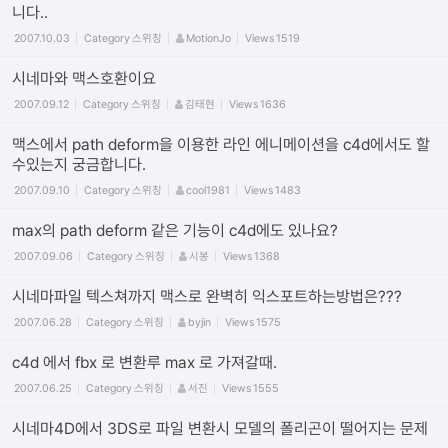
니다..
2007.10.03
Category
스위칭
MotionJo
Views
1519
시네마와 맥스호환이요
2007.09.12
Category
스위칭
김태현
Views
1636
맥스에서 path deform을 이용한 라인 에니메이션을 c4d에서도 할
수있는지 궁금합니다.
2007.09.10
Category
스위칭
cool1981
Views
1483
max의 path deform 같은 기능이 c4d에도 있나요?
2007.09.06
Category
스위칭
시봉
Views
1368
시네마파일 텍스쳐까지 맥스로 완벽히 익스포트하는방법은???
2007.06.28
Category
스위칭
byjin
Views
1575
c4d 에서 fbx 로 변환루 max 로 가져갈때.
2007.06.25
Category
스위칭
서진
Views
1555
시네마4D에서 3DS로 파일 변환시 모델의 폴리곤이 떨어지는 문제