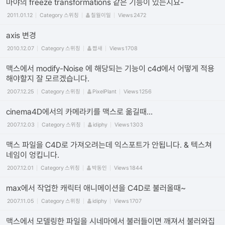
마야의 freeze transformations 같은 기능이 있는지요-
2011.01.12
Category
스위칭
칠월이일
Views
2472
axis 변경
2010.12.07
Category
스위칭
짭새
Views
1708
맥스에서 modify-Noise 에 해당되는 기능이 c4d에서 어떻게 적용
해야할지 잘 모르겠습니다.
2007.12.25
Category
스위칭
PixelPlant
Views
1256
cinema4D에서의 카메라키를 맥스로 옮길때...
2007.12.03
Category
스위칭
idiphy
Views
1303
맥스 파일을 C4D로 가져오려는데 익스포트가 안됩니다. & 텍스쳐
네임이 엉킵니다.
2007.12.01
Category
스위칭
박동인
Views
1844
max에서 작업한 캐릭터 애니메이션을 C4D로 불러올때~
2007.11.05
Category
스위칭
idiphy
Views
1707
맥스에서 모델링한 파일을 시네마에서 불러들이면 깨져서 불러와집