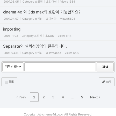
2007.06.05
Category
스위칭
강대성
Views
1354
cinema 4d 와 3ds max의 호환이 가능한지요?
2007.04.07
Category
스위칭
이상화
Views
5824
importing
2006.11.03
Category
스위칭
SUN
Views
1114
Separate와 셀렉션영역의 질문입니다.
2008.04.15
Category
스위칭
iloveabba
Views
1299
검색
목록
쓰기
Prev
1
2
3
4
...
5
Next
Copyright ⓒ cinema4d.co.kr All Rights Reserved.