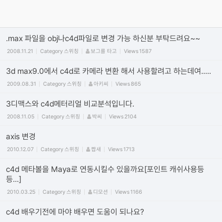
이제 입문하시는 초보분들 필독.....!!
2005.07.12
Category
기초
길동
Views
193266
.max 파일을 obj나c4d파일로 변경 가능 하신분 부탁드려요~~
2008.11.21
Category
스위칭
보그를 타고
Views
1587
3d max9.0에서 c4d로 카메라 변환 해서 사용할려고 하는데여.....
2009.08.31
Category
스위칭
아키씨
Views
865
3디맥스와 c4d메터리얼 비교분석입니다.
2008.11.05
Category
스위칭
박씨
Views
2104
axis 변경
2010.12.07
Category
스위칭
짭새
Views
1713
c4d 메타볼을 Maya로 연동시킬수 있을까요[포인트 캐쉬사용등
등...]
2010.03.25
Category
스위칭
디모션
Views
1166
c4d 배우기전에 마야 배우면 도움이 되나요?