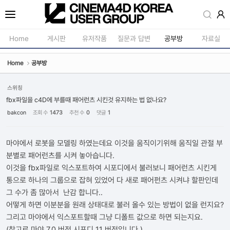
Sketchbook5, 스케치북5
Home
게시판
유저작품
질문과 답변
공부방
자료실
Home
공부방
공지사항
모델링
새소식
재질 / 텍스쳐
스위칭
Sketchbook5, 스케치북5
fbx파일을 c4D에 부를때 패어런츠 시킨것 유지하는 법 없나요?
강의소식
모션 / 모그라
bakcon
조회 수
1473
추천 수
0
댓글
1
자유게시판
라이팅 / 렌더
사진첩
애니메이션 / 리깅 / X
마야에서 로봇을 모델링 하였는데요 이것을 움직이기위해 움직일 관절 부
분별로 패어런츠를 시켜 놓아습니다.
구인 / 홍보 / 프로젝트 의뢰
스크립트 / 플러그인 /
이것을 fbx파일로 익스포트하여 시포디에서 불러보니 패어런츠 시킨게
유저그룹방송
기타
통으로 하나의 그룹으로 잡혀 있었어 다 새로 패어펀츠 시켜냐 할판인데
그 수가 좀 많아서 난감 합니다..
유저그룹세미나
어떻게 하면 이분분을 원래 상태대로 불러 올수 있는 방법이 없을 런지요?
그리고 마야에서 익스포트할때 그냥 디폴트 값으로 하면 되는지요.
(참고로 마야 7.0 버전 시포디 11 버전입니다.)