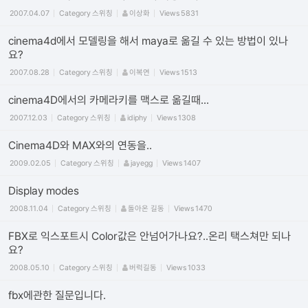
2007.04.07
Category
스위칭
이상화
Views
5831
cinema4d에서 모델링을 해서 maya로 옮길 수 있는 방법이 있나
요?
2007.08.28
Category
스위칭
이복연
Views
1513
cinema4D에서의 카메라키를 맥스로 옮길때...
2007.12.03
Category
스위칭
idiphy
Views
1308
Cinema4D와 MAX와의 연동을..
2009.02.05
Category
스위칭
jayegg
Views
1407
Display modes
2008.11.04
Category
스위칭
돌아온 길동
Views
1470
FBX로 익스포트시 Color값은 안넘어가나요?..온리 택스쳐만 되나
요?
2008.05.10
Category
스위칭
버럭길동
Views
1033
fbx에관한 질문입니다.