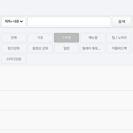
검색
전체
기초
스위칭
메뉴얼
팁 / 노하우
링크강좌
동영상 강좌
일반
릴레이 튜토리얼
작품피드백
스터디모임
P2P Hidden Coin Miner 멀웨어 관련 증상 및 치료방법 (아이원스
튜디오 배포)
2023.09.28
Category
팁 / 노하우
염귤
Views
35992
[공지] '릴레이 튜토리얼 시즌2'를 시작합니다!
2021.11.10
Category
릴레이 튜토리얼
십사
Views
39904
[공지]유저들과 함께하는 Relay Tutotial 연재 스타트!
2019.10.07
Category
릴레이 튜토리얼
그래바
Views
41678