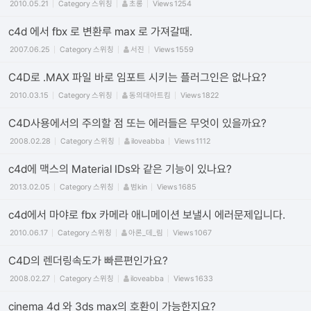
2010.05.21
Category
스위칭
초롱
Views
1254
c4d 에서 fbx 로 변환루 max 로 가져갈때.
2007.06.25
Category
스위칭
서진
Views
1559
C4D로 .MAX 파일 바로 임포트 시키는 플러그인은 없나요?
2010.03.15
Category
스위칭
동의대아트킴
Views
1822
C4D사용에서의 주의할 점 또는 에러들은 무엇이 있을까요?
2008.02.28
Category
스위칭
iloveabba
Views
1112
c4d에 맥스의 Material IDs와 같은 기능이 있나요?
2013.02.05
Category
스위칭
범kin
Views
1685
c4d에서 마야로 fbx 카메라 애니메이션 보낼시 에러문제입니다.
2010.06.17
Category
스위칭
아론_데_림
Views
1067
C4D의 렌더링속도가 빠른편인가요?
2008.02.27
Category
스위칭
iloveabba
Views
1633
cinema 4d 와 3ds max의 호환이 가능한지요?