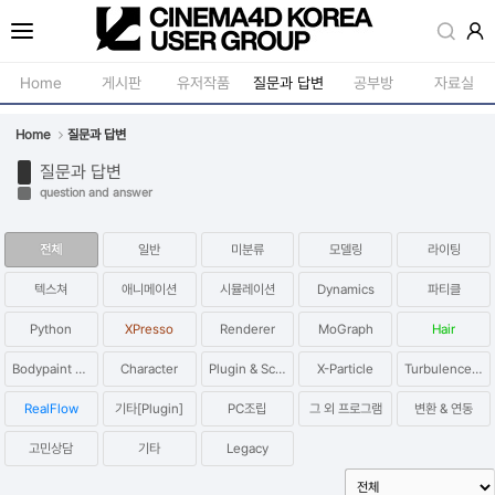
Sketchbook5, 스케치북5
Home
게시판
유저작품
질문과 답변
공부방
자료실
Home
질문과 답변
공지사항
모델링
질문과 답변
새소식
재질 / 텍스쳐
question and answer
Sketchbook5, 스케치북5
강의소식
모션 / 모그라
전체
일반
미분류
모델링
라이팅
자유게시판
라이팅 / 렌더
텍스쳐
애니메이션
시뮬레이션
Dynamics
파티클
사진첩
애니메이션 / 리깅 / X
Python
XPresso
Renderer
MoGraph
Hair
구인 / 홍보 / 프로젝트 의뢰
스크립트 / 플러그인 /
Bodypaint 3D
Character
Plugin & Script
X-Particle
Turbulence FD
유저그룹방송
기타
RealFlow
기타[Plugin]
PC조립
그 외 프로그램
변환 & 연동
유저그룹세미나
고민상담
기타
Legacy