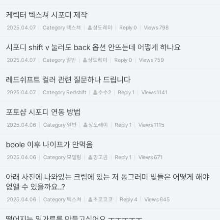
케릭터 텍스쳐 시포디 제작
2025.04.07
Category
텍스쳐
상도레미
Reply
0
Views
798
시포디 shift v 눌러도 back 옵션 안뜨는데 어떻게 하나요
2025.04.07
Category
일반
상도레미
Reply
0
Views
759
레드쉬프트 컬러 관련 질문하나 드립니다
2025.04.07
Category
Redshift
수수2
Reply
1
Views
1141
포토샵 시포디 연동 방법
2025.04.06
Category
일반
상도레미
Reply
1
Views
1115
boole 이후 나이프가 안먹음
2025.04.06
Category
모델링
망고곰
Reply
1
Views
671
아래 사진에 나와있는 크림에 있는 저 동그러미 빛들은 어떻게 해야
없앨 수 있을까요..?
2025.04.06
Category
텍스쳐
초코코코
Reply
4
Views
645
떨어지는 밀가루를 만들고싶어요 ㅜㅜㅜㅜㅜ