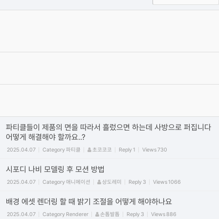
옥테인 크래시 관련 자주 올라오는 질문들과 해결하는 법을 정리해보
았습니다.
2020.04.19
Category
Octane
이효원
Reply
16
Views
450704
[필독] 단톡방 질문 방식 관련 공지사항
2019.06.27
By
권오훈
4
Views
408519
[필독] 질문 게시판 유의사항 !
2019.06.27
Category
일반
권오훈
Reply
0
Views
383483
파티클들이 제품의 면을 따라서 흘렀으면 하는데 사방으로 퍼집니다
어떻게 해결해야 할까요..?
2025.04.07
Category
파티클
초코코코
Reply
1
Views
730
시포디 나비 모델링 후 모션 방법
2025.04.07
Category
애니메이션
상도레미
Reply
3
Views
1066
배경 에셋 렌더링 할 때 밝기 조절을 어떻게 해야하나요
2025.04.07
Category
Renderer
손톱발톱
Reply
3
Views
886