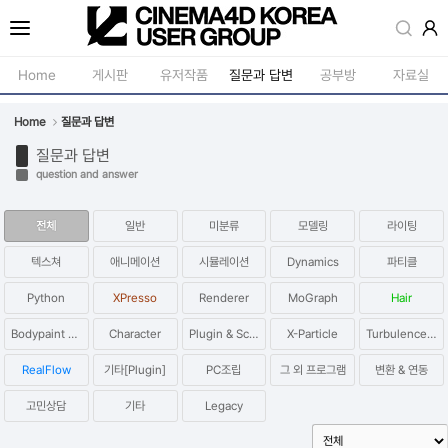
Sketchbook5, 스케치북5
Home
게시판
유저작품
질문과 답변
공부방
자료실
Home
질문과 답변
공지사항
모델링
질문과 답변
새소식
재질 / 텍스쳐
question and answer
Sketchbook5, 스케치북5
강의소식
모션 / 모그라
전체
일반
미분류
모델링
라이팅
자유게시판
라이팅 / 렌더
텍스쳐
애니메이션
시뮬레이션
Dynamics
파티클
사진첩
애니메이션 / 리깅 / X
Python
XPresso
Renderer
MoGraph
Hair
구인 / 홍보 / 프로젝트 의뢰
스크립트 / 플러그인 /
Bodypaint 3D
Character
Plugin & Script
X-Particle
Turbulence FD
유저그룹방송
기타
RealFlow
기타[Plugin]
PC조립
그 외 프로그램
변환 & 연동
유저그룹세미나
고민상담
기타
Legacy