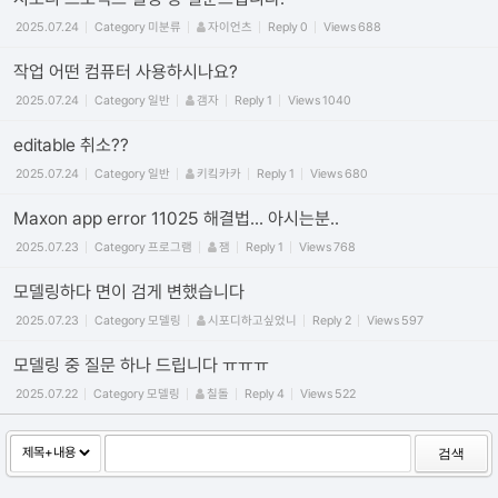
2025.07.24
Category
미분류
자이언츠
Reply
0
Views
688
작업 어떤 컴퓨터 사용하시나요?
2025.07.24
Category
일반
갬자
Reply
1
Views
1040
editable 취소??
2025.07.24
Category
일반
키킼카카
Reply
1
Views
680
Maxon app error 11025 해결법... 아시는분..
2025.07.23
Category
프로그램
잼
Reply
1
Views
768
모델링하다 면이 검게 변했습니다
2025.07.23
Category
모델링
시포디하고싶었니
Reply
2
Views
597
모델링 중 질문 하나 드립니다 ㅠㅠㅠ
2025.07.22
Category
모델링
칠돌
Reply
4
Views
522
검색