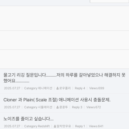
옥테인 크래시 관련 자주 올라오는 질문들과 해결하는 법을 정리해보
았습니다.
2020.04.19
Category
Octane
이효원
Reply
16
Views
450455
[필독] 단톡방 질문 방식 관련 공지사항
2019.06.27
By
권오훈
4
Views
408250
[필독] 질문 게시판 유의사항 !
2019.06.27
Category
일반
권오훈
Reply
0
Views
383172
물고기 리깅 질문입니다.........저의 하루를 갈아넣었으나 해결하지 못
했어요............
2025.07.27
Category
애니메이션
로우폴리
Reply
4
Views
699
Cloner 과 Plain( Scale 조절) 애니메이션 사용시 충돌문제.
2025.07.27
Category
시뮬레이션
콩콩투
Reply
3
Views
672
노이즈를 줄이고 싶습니다...
2025.07.27
Category
Redshift
말차맛우유
Reply
1
Views
641