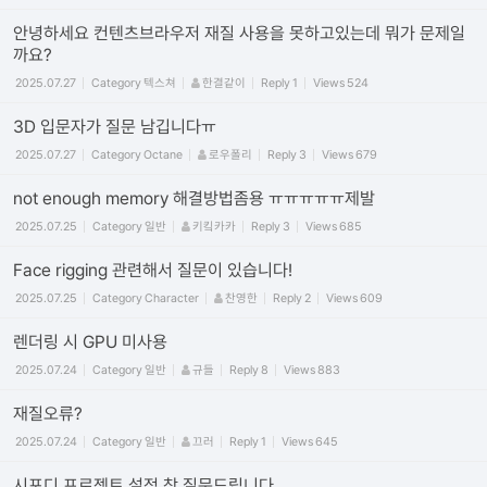
안녕하세요 컨텐츠브라우저 재질 사용을 못하고있는데 뭐가 문제일
까요?
2025.07.27
Category
텍스쳐
한결같이
Reply
1
Views
524
3D 입문자가 질문 남깁니다ㅠ
2025.07.27
Category
Octane
로우폴리
Reply
3
Views
679
not enough memory 해결방법좀용 ㅠㅠㅠㅠㅠ제발
2025.07.25
Category
일반
키킼카카
Reply
3
Views
685
Face rigging 관련해서 질문이 있습니다!
2025.07.25
Category
Character
찬영한
Reply
2
Views
609
렌더링 시 GPU 미사용
2025.07.24
Category
일반
규들
Reply
8
Views
883
재질오류?
2025.07.24
Category
일반
끄러
Reply
1
Views
645
시포디 프로젝트 설정 창 질문드립니다.