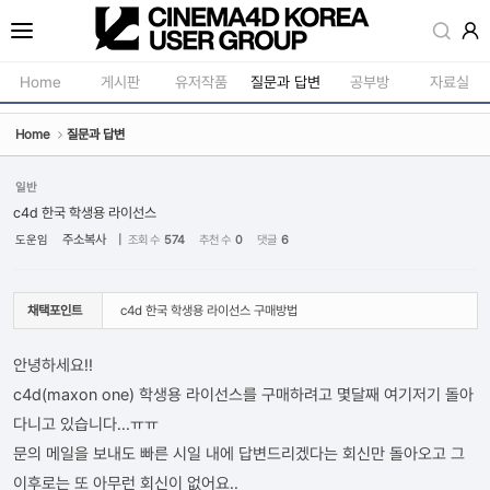
Sketchbook5, 스케치북5
Home
게시판
유저작품
질문과 답변
공부방
자료실
Home
질문과 답변
공지사항
모델링
새소식
재질 / 텍스쳐
일반
Sketchbook5, 스케치북5
c4d 한국 학생용 라이선스
강의소식
모션 / 모그라
주소복사
|
도운임
조회 수
574
추천 수
0
댓글
6
자유게시판
라이팅 / 렌더
사진첩
애니메이션 / 리깅 / X
채택포인트
c4d 한국 학생용 라이선스 구매방법
구인 / 홍보 / 프로젝트 의뢰
스크립트 / 플러그인 /
안녕하세요!!
유저그룹방송
기타
c4d(maxon one) 학생용 라이선스를 구매하려고 몇달째 여기저기 돌아
유저그룹세미나
다니고 있습니다...ㅠㅠ
문의 메일을 보내도 빠른 시일 내에 답변드리겠다는 회신만 돌아오고 그
이후로는 또 아무런 회신이 없어요..