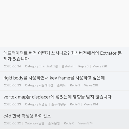
2020.04.19
Category
Octane
이효원
Reply
16
Views
449885
[필독] 단톡방 질문 방식 관련 공지사항
2019.06.27
By
권오훈
4
Views
407663
[필독] 질문 게시판 유의사항 !
2019.06.27
Category
일반
권오훈
Reply
0
Views
382567
애프터이팩트 버전 어떤거 쓰시나요? 최신버전에서의 Extrator 문
제가 있습니다
2026.06.24
Category
그 외 프로그램
shshsh
Reply
0
Views
226
rigid body를 사용하면서 key frame을 사용하고 싶은데
2026.06.23
Category
시뮬레이션
하트
Reply
2
Views
218
vertex map을 displacer에 넣었는데 영향을 받지 않습니다.
2026.06.23
Category
모델링
두리몽몽
Reply
1
Views
194
c4d 한국 학생용 라이선스
2026.06.22
Category
일반
도운임
Reply
6
Views
574