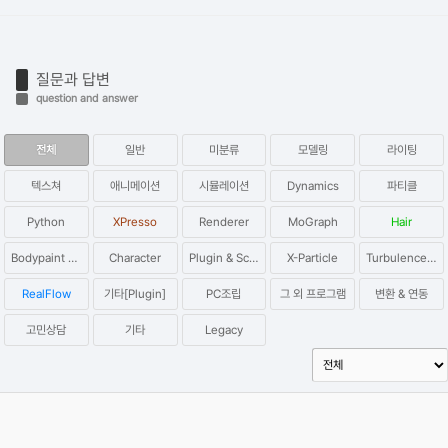
질문과 답변
question and answer
전체
일반
미분류
모델링
라이팅
텍스쳐
애니메이션
시뮬레이션
Dynamics
파티클
Python
XPresso
Renderer
MoGraph
Hair
Bodypaint 3D
Character
Plugin & Script
X-Particle
Turbulence FD
RealFlow
기타[Plugin]
PC조립
그 외 프로그램
변환 & 연동
고민상담
기타
Legacy
옥테인 크래시 관련 자주 올라오는 질문들과 해결하는 법을 정리해보
았습니다.