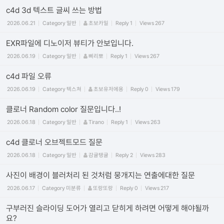
c4d 3d 텍스트 글씨 쓰는 방법
2026.06.21
Category
일반
초보카일
Reply
1
Views
267
EXR파일에 디노이저 뷰티가 안보입니다.
2026.06.19
Category
일반
삐리뽀
Reply
1
Views
267
c4d 파일 오류
2026.06.19
Category
텍스쳐
초보유저에용
Reply
0
Views
179
클로너 Random color 질문입니다..!
2026.06.18
Category
일반
Tirano
Reply
1
Views
263
c4d 클로너 오브젝트모드 질문
2026.06.18
Category
일반
감귤탱귤
Reply
2
Views
283
사진이 배경이 블러처리 된 것처럼 뭉개지는 연출에대한 질문
2026.06.17
Category
미분류
또랑또랑
Reply
0
Views
217
구부러진 슬라이딩 도어가 열리고 닫히게 하려면 어떻게 해야될까
요?