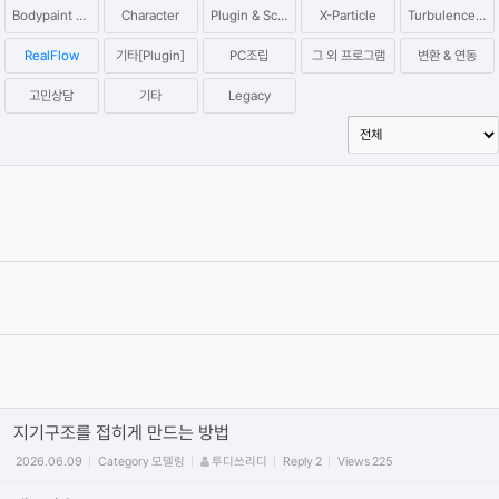
Bodypaint 3D
Character
Plugin & Script
X-Particle
Turbulence FD
RealFlow
기타[Plugin]
PC조립
그 외 프로그램
변환 & 연동
고민상담
기타
Legacy
옥테인 크래시 관련 자주 올라오는 질문들과 해결하는 법을 정리해보
았습니다.
2020.04.19
Category
Octane
이효원
Reply
16
Views
451866
[필독] 단톡방 질문 방식 관련 공지사항
2019.06.27
By
권오훈
4
Views
409657
[필독] 질문 게시판 유의사항 !
2019.06.27
Category
일반
권오훈
Reply
0
Views
384700
지기구조를 접히게 만드는 방법
2026.06.09
Category
모델링
투디쓰리디
Reply
2
Views
225