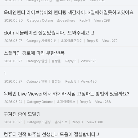
2026.06.01
Category
PC조립
shshsh
Reply
4
Views
262
옥테인랜더 라이브뷰어와 랜더링 색감차이..3일째해결못하고있어요
2026.05.30
Category
Octane
deadkuru
Reply
1
Views
298
cloth 시뮬레이션 질문있습니다...도와주세요...!
2026.05.27
Category
시뮬레이션
복이와춘식이
Reply
5
Views
272
스플라인 경로에 따라 무한 반복
2026.05.27
Category
일반
짱돌
Reply
3
Views
323
1
2026.05.27
Category
일반
짱돌
Reply
5
Views
430
옥테인 Live Viewer에서 카메라 시점 고정하는 방법이 있을까요?
2026.05.24
Category
Octane
제이블레스
Reply
3
Views
288
구겨진 종이 모델링
2026.05.23
Category
모델링
넥스트
Reply
0
Views
300
컴퓨터 견적 봐주실 선생님..! 도움이 절실합니다..!