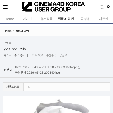
Sketchbook5, 스케치북5
Home
게시판
유저작품
질문과 답변
공부방
자료실
Home
질문과 답변
공지사항
모델링
새소식
재질 / 텍스쳐
모델링
Sketchbook5, 스케치북5
구겨진 종이 모델링
강의소식
모션 / 모그라
주소복사
|
넥스트
조회 수
300
추천 수
0
댓글
0
자유게시판
라이팅 / 렌더
62b973e7-33d0-40c9-9820-cf35039edf4f.png
,
사진첩
애니메이션 / 리깅 / X
첨부
'
2
'
화면 캡처 2026-05-23 200340.jpg
구인 / 홍보 / 프로젝트 의뢰
스크립트 / 플러그인 /
유저그룹방송
기타
채택포인트
50
유저그룹세미나