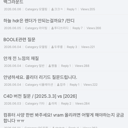
백그라운드
2026.06.06
Category
모델링
크크ㅋ
Reply
1
Views
205
하늘 hdr은 렌더가 안되는걸까요? /잔디
2026.06.05
Category
라이팅
투디쓰리디
Reply
7
Views
266
BOOLE관련 질문
2026.06.04
Category
모델링
두루룽
Reply
3
Views
221
안개 낀 느낌의 재질
2026.06.04
Category
일반
짱돌
Reply
1
Views
288
안녕하세요. 콜리더 리기드 질문드립니다.
2026.06.04
Category
시뮬레이션
찹추
Reply
1
Views
222
C4D 버전 질문 / [2025.3.3] vs [2026]
2026.06.03
Category
기타
라피
Reply
2
Views
284
컴퓨터 사양 한번 봐주세요! vram 올리려면 어떻게 해야하는지 궁금
합니다 ㅠㅠ