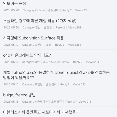
안보이는 현상
2026.05.20
Category
Octane
늦깎이
Reply
2
Views
265
스플라인 경로에 따른 재질 적용 (2가지 색상)
2026.05.20
Category
일반
짱돌
Reply
2
Views
288
사각형에 Subdivision Surface 적용
2026.05.19
Category
모델링
경
Reply
3
Views
258
c4d 다운그레이드 안되나요?
2026.05.17
Category
일반
시포디너무어려워요
Reply
2
Views
294
개별 spline의 axis와 동일하게 cloner object의 axis를 정렬하는
방법이 있을까요??
2026.05.16
Category
모델링
늦깎이
Reply
1
Views
222
bulge, freeze 방법
2026.05.16
Category
시뮬레이션
짱짱걸
Reply
3
Views
218
마블러스에서 옷만들고 시포디에서 가져왔을때