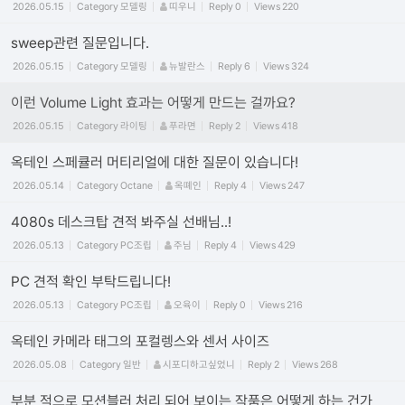
2026.05.15
Category
모델링
띠우니
Reply
0
Views
220
sweep관련 질문입니다.
2026.05.15
Category
모델링
뉴발란스
Reply
6
Views
324
이런 Volume Light 효과는 어떻게 만드는 걸까요?
2026.05.15
Category
라이팅
푸라면
Reply
2
Views
418
옥테인 스페큘러 머티리얼에 대한 질문이 있습니다!
2026.05.14
Category
Octane
옥뗴인
Reply
4
Views
247
4080s 데스크탑 견적 봐주실 선배님..!
2026.05.13
Category
PC조립
주님
Reply
4
Views
429
PC 견적 확인 부탁드립니다!
2026.05.13
Category
PC조립
오육이
Reply
0
Views
216
옥테인 카메라 태그의 포컬렝스와 센서 사이즈
2026.05.08
Category
일반
시포디하고싶었니
Reply
2
Views
268
부분 적으로 모션블러 처리 되어 보이는 작품은 어떻게 하는 건가