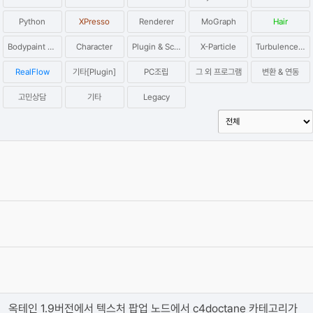
Python
XPresso
Renderer
MoGraph
Hair
Bodypaint 3D
Character
Plugin & Script
X-Particle
Turbulence FD
RealFlow
기타[Plugin]
PC조립
그 외 프로그램
변환 & 연동
고민상담
기타
Legacy
옥테인 크래시 관련 자주 올라오는 질문들과 해결하는 법을 정리해보
았습니다.
2020.04.19
Category
Octane
이효원
Reply
16
Views
450689
[필독] 단톡방 질문 방식 관련 공지사항
2019.06.27
By
권오훈
4
Views
408510
[필독] 질문 게시판 유의사항 !
2019.06.27
Category
일반
권오훈
Reply
0
Views
383468
옥테인 1.9버전에서 텍스처 팝업 노드에서 c4doctane 카테고리가