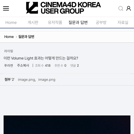
Sketchbook5, 스케치북5
Home
게시판
유저작품
질문과 답변
공부방
자료실
Home
질문과 답변
공지사항
모델링
새소식
재질 / 텍스쳐
라이팅
Sketchbook5, 스케치북5
이런 Volume Light 효과는 어떻게 만드는 걸까요?
강의소식
모션 / 모그라
주소복사
|
푸라면
조회 수
418
추천 수
0
댓글
2
자유게시판
라이팅 / 렌더
첨부
'
2
'
image.png
,
image.png
사진첩
애니메이션 / 리깅 / X
구인 / 홍보 / 프로젝트 의뢰
스크립트 / 플러그인 /
유저그룹방송
기타
유저그룹세미나