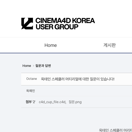
Sketchbook5, 스케치북5
Home
게시판
Sketchbook5, 스케치북5
공지사항
Home
질문과 답변
새소식
Octane
옥테인 스페큘러 머티리얼에 대한 질문이 있습니다!
강의소식
자유게시판
옥뗴인
사진첩
첨부
'
2
'
c4d_cup_file.c4d
,
질문.png
구인 / 홍보 / 프로젝트 의뢰
유저그룹방송
옥테인 스페큘러 머리티
유저그룹세미나