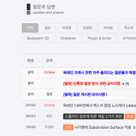
질문과 답변
question and answer
전체
일반
미분류
모델링
라이팅
텍스쳐
Bodypaint 3D
Character
Plugin & Script
X-Partic
번호
분류
공지
Octane
옥테인 크래시 관련 자주 올라오는 질문들과 해
공지
[필독] 단톡방 질문 방식 관련 공지사항
4
공지
일반
[필독] 질문 게시판 유의사항 !
28684
Octane
옥테인 1.9버전에서 텍스처 팝업 노드에서 c4do
28683
일반
스플라인 경로에 따른 재질 2가지 표현
완료
28682
모델링
완료
사각형에 Subdivision Surface 적용
3