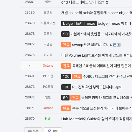
28681
일반
c4d 다운그레이드 안되나요?
2
28680
모델링
개별 spline의 axis와 동일하게 cloner obj
28679
시뮬레이션
bulge 디포머 freeze
bulge, freeze 방법
3
28678
모델링
50
마블러스에서 옷만들고 시포디에서 가져
28677
모델링
완료
sweep관련 질문입니다.
6
28676
라이팅
이런 Volume Light 효과는 어떻게 만드는 걸까
»
Octane
완료
옥테인 스페큘러 머티리얼에 대한 질문이
28674
PC조립
100
완료
4080s 데스크탑 견적 봐주실 선배
28673
PC조립
100
PC 견적 확인 부탁드립니다!
28672
일반
50
완료
옥테인 카메라 태그의 포컬렝스와 
28671
Octane
완료
부분 적으로 모션블러 처리 되어 보이는 
28670
Hair
Hair Material이 Guide와 함께 효과가 적용
목록
검색