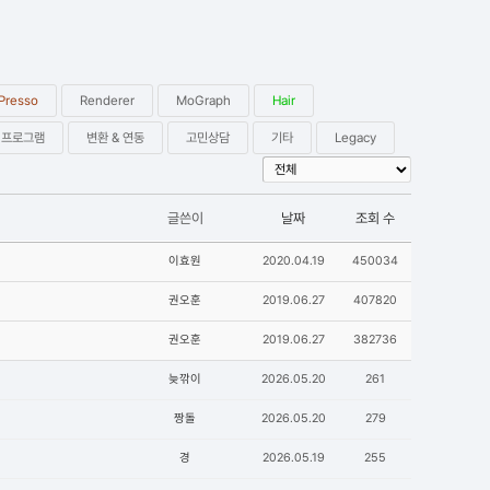
Presso
Renderer
MoGraph
Hair
 프로그램
변환 & 연동
고민상담
기타
Legacy
글쓴이
날짜
조회 수
이효원
2020.04.19
450034
권오훈
2019.06.27
407820
권오훈
2019.06.27
382736
늦깎이
2026.05.20
261
짱돌
2026.05.20
279
경
2026.05.19
255