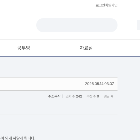
로그인
회원가입
공부방
자료실
모델링
재질 / 텍스쳐
2026.05.14 03:07
모션 / 모그라프
라이팅 / 렌더링
주소복사
|
조회 수
242
추천 수
0
댓글
4
애니메이션 / 리깅 / XPresso
스크립트 / 플러그인 / 라이브러리
기타
이 되게 까맣게 됩니다.