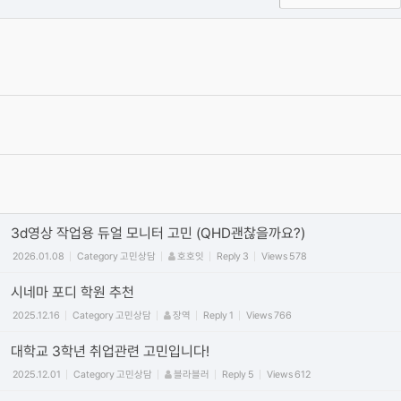
옥테인 크래시 관련 자주 올라오는 질문들과 해결하는 법을 정리해보
았습니다.
2020.04.19
Category
Octane
이효원
Reply
16
Views
449644
[필독] 단톡방 질문 방식 관련 공지사항
2019.06.27
By
권오훈
4
Views
407405
[필독] 질문 게시판 유의사항 !
2019.06.27
Category
일반
권오훈
Reply
0
Views
382339
3d영상 작업용 듀얼 모니터 고민 (QHD괜찮을까요?)
2026.01.08
Category
고민상담
호호잇
Reply
3
Views
578
시네마 포디 학원 추천
2025.12.16
Category
고민상담
장역
Reply
1
Views
766
대학교 3학년 취업관련 고민입니다!
2025.12.01
Category
고민상담
블라블러
Reply
5
Views
612