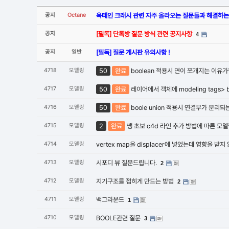
공지
Octane
옥테인 크래시 관련 자주 올라오는 질문들과 해결하는
공지
[필독] 단톡방 질문 방식 관련 공지사항
4
공지
일반
[필독] 질문 게시판 유의사항 !
4718
모델링
50
완료
boolean 적용시 면이 쪼개지는 이유
4717
모델링
50
완료
레이어에서 객체에 modeling tags>
4716
모델링
50
완료
boole union 적용시 연결부가 분리
4715
모델링
2
완료
쌩 초보 c4d 라인 추가 방법에 따른 모
4714
모델링
vertex map을 displacer에 넣었는데 영향을 받
4713
모델링
시포디 뷰 질문드립니다.
2
4712
모델링
지기구조를 접히게 만드는 방법
2
4711
모델링
백그라운드
1
4710
모델링
BOOLE관련 질문
3