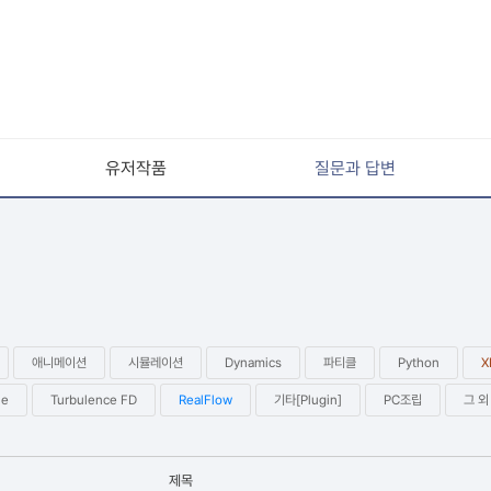
유저작품
질문과 답변
애니메이션
시뮬레이션
Dynamics
파티클
Python
X
le
Turbulence FD
RealFlow
기타[Plugin]
PC조립
그 외
제목