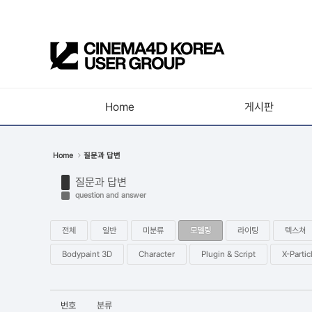
Sketchbook5, 스케치북5
Home
게시판
Sketchbook5, 스케치북5
공지사항
Home
질문과 답변
새소식
질문과 답변
강의소식
question and answer
자유게시판
전체
일반
미분류
모델링
라이팅
텍스쳐
사진첩
Bodypaint 3D
Character
Plugin & Script
X-Partic
구인 / 홍보 / 프로젝트 의뢰
유저그룹방송
번호
분류
유저그룹세미나