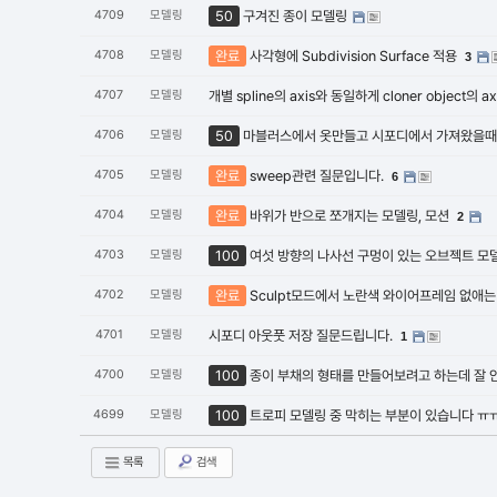
4709
모델링
50
구겨진 종이 모델링
4708
모델링
완료
사각형에 Subdivision Surface 적용
3
4707
모델링
개별 spline의 axis와 동일하게 cloner object
4706
모델링
50
마블러스에서 옷만들고 시포디에서 가져왔을
4705
모델링
완료
sweep관련 질문입니다.
6
4704
모델링
완료
바위가 반으로 쪼개지는 모델링, 모션
2
4703
모델링
100
여섯 방향의 나사선 구멍이 있는 오브젝트 모
4702
모델링
완료
Sculpt모드에서 노란색 와이어프레임 없애는
4701
모델링
시포디 아웃풋 저장 질문드립니다.
1
4700
모델링
100
종이 부채의 형태를 만들어보려고 하는데 잘 
4699
모델링
100
트로피 모델링 중 막히는 부분이 있습니다 ㅠㅠ
목록
검색