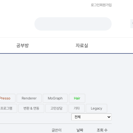
로그인
회원가입
공부방
자료실
모델링
재질 / 텍스쳐
모션 / 모그라프
라이팅 / 렌더링
Presso
Renderer
MoGraph
Hair
애니메이션 / 리깅 / XPresso
 프로그램
변환 & 연동
고민상담
기타
Legacy
스크립트 / 플러그인 / 라이브러리
기타
글쓴이
날짜
조회 수