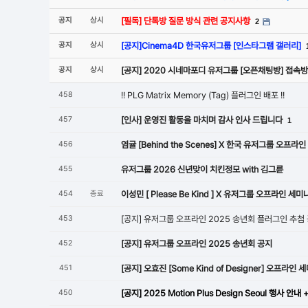
공지
상시
[필독] 단톡방 질문 방식 관련 공지사항
2
공지
상시
[공지]Cinema4D 한국유저그룹 [인스타그램 갤러리]
공지
상시
[공지] 2020 시네마포디 유저그룹 [오픈채팅방] 접속
458
!! PLG Matrix Memory (Tag) 플러그인 배포 !!
457
[인사] 운영진 활동을 마치며 감사 인사 드립니다
1
456
염귤 [Behind the Scenes] X 한국 유저그룹 오프라
455
유저그룹 2026 신년맞이 치킨정모 with 김그륜
454
종료
이성민 [ Please Be Kind ] X 유저그룹 오프라인 세미
453
[공지] 유저그룹 오프라인 2025 송년회 플러그인 추첨 
452
[공지] 유저그룹 오프라인 2025 송년회 공지
451
[공지] 오효진 [Some Kind of Designer] 오프라인
450
[공지] 2025 Motion Plus Design Seoul 행사 안내