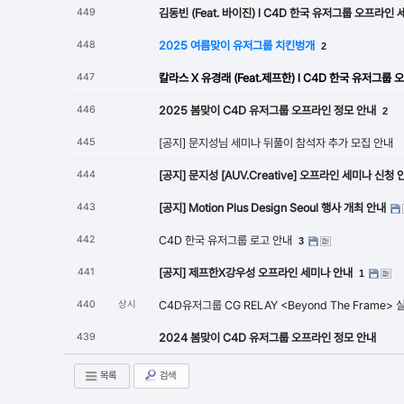
449
김동빈 (Feat. 바이진) l C4D 한국 유저그룹 오프라인
448
2025 여름맞이 유저그룹 치킨벙개
2
447
칼라스 X 유경래 (Feat.제프한) l C4D 한국 유저그룹
446
2025 봄맞이 C4D 유저그룹 오프라인 정모 안내
2
445
[공지] 문지성님 세미나 뒤풀이 참석자 추가 모집 안내
444
[공지] 문지성 [AUV.Creative] 오프라인 세미나 신청 
443
[공지] Motion Plus Design Seoul 행사 개최 안내
442
C4D 한국 유저그룹 로고 안내
3
441
[공지] 제프한X강우성 오프라인 세미나 안내
1
440
상시
C4D유저그룹 CG RELAY <Beyond The Frame> 실내/
439
2024 봄맞이 C4D 유저그룹 오프라인 정모 안내
목록
검색