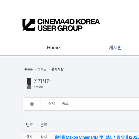
Sketchbook5, 스케치북5
Home
게시판
Sketchbook5, 스케치북5
공지사항
Home
게시판
공지사항
새소식
공지사항
강의소식
notice
자유게시판
상시
종료
사진첩
구인 / 홍보 / 프로젝트 의뢰
번호
분류
유저그룹방송
공지
상시
올바른 Maxon Cinema4D 라이선스 사용 안내 (2025
유저그룹세미나