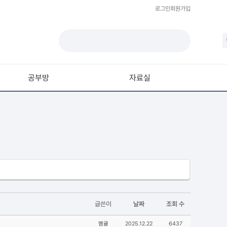
로그인
회원가입
공부방
자료실
모델링
재질 / 텍스쳐
모션 / 모그라프
라이팅 / 렌더링
애니메이션 / 리깅 / XPresso
스크립트 / 플러그인 / 라이브러리
글쓴이
날짜
조회 수
기타
염귤
2025.12.22
6437