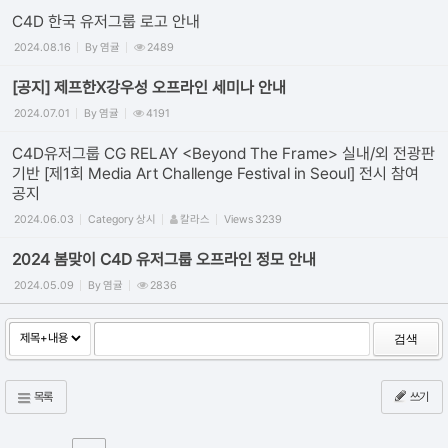
C4D 한국 유저그룹 로고 안내
2024.08.16
By
염귤
2489
[공지] 제프한X강우성 오프라인 세미나 안내
2024.07.01
By
염귤
4191
C4D유저그룹 CG RELAY <Beyond The Frame> 실내/외 전광판
기반 [제1회 Media Art Challenge Festival in Seoul] 전시 참여
공지
2024.06.03
Category
상시
칼라스
Views
3239
2024 봄맞이 C4D 유저그룹 오프라인 정모 안내
2024.05.09
By
염귤
2836
검색
목록
쓰기