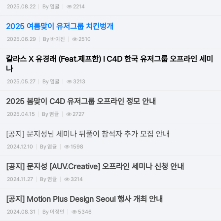
2025.08.22
By
염귤
2214
2025 여름맞이 유저그룹 치킨벙개
2025.06.29
By
바이진
2510
칼라스 X 유경래 (Feat.제프한) l C4D 한국 유저그룹 오프라인 세미
나
2025.05.27
By
염귤
3213
2025 봄맞이 C4D 유저그룹 오프라인 정모 안내
2025.04.15
By
염귤
2727
[공지] 문지성님 세미나 뒤풀이 참석자 추가 모집 안내
2024.12.10
By
염귤
1598
[공지] 문지성 [AUV.Creative] 오프라인 세미나 신청 안내
2024.11.27
By
염귤
3214
[공지] Motion Plus Design Seoul 행사 개최 안내
2024.08.31
By
이정인
5346