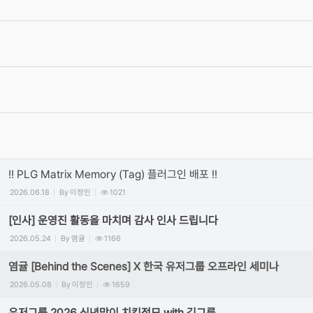
2025.12.22
Category
상시
염귤
Views
6699
[필독] 단톡방 질문 방식 관련 공지사항
2019.06.27
Category
상시
권오훈
Views
6844
[공지]Cinema4D 한국유저그룹 [인스타그램 갤러리]
2018.09.07
Category
상시
정원호
Views
9462
[공지] 2020 시네마포디 유저그룹 [오픈채팅방] 접속방법
2018.09.07
Category
상시
권오훈
Views
17292
!! PLG Matrix Memory (Tag) 플러그인 배포 !!
2026.06.18
By
이정인
1021
[인사] 운영진 활동을 마치며 감사 인사 드립니다
2026.05.24
By
염귤
1166
염귤 [Behind the Scenes] X 한국 유저그룹 오프라인 세미나
2026.05.08
By
이정인
1659
유저그룹 2026 신년맞이 치킨정모 with 김그륜