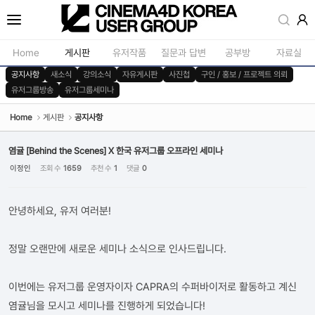
Sketchbook5, 스케치북5
Home
게시판
유저작품
질문과 답변
공부방
자료실
공지사항
새소식
강의소식
자유게시판
사진첩
구인 / 홍보 / 프로젝트 의뢰
유저그룹방송
유저그룹세미나
공지사항
모델링
새소식
재질 / 텍스쳐
Home
게시판
공지사항
Sketchbook5, 스케치북5
강의소식
모션 / 모그라
염귤 [Behind the Scenes] X 한국 유저그룹 오프라인 세미나
자유게시판
라이팅 / 렌더
이정인
조회 수
1659
추천 수
1
댓글
0
사진첩
애니메이션 / 리깅 / X
안녕하세요, 유저 여러분!
구인 / 홍보 / 프로젝트 의뢰
스크립트 / 플러그인 /
유저그룹방송
기타
정말 오랜만에 새로운 세미나 소식으로 인사드립니다.
유저그룹세미나
이번에는 유저그룹 운영자이자 CAPRA의 수퍼바이저로 활동하고 계신
염귤님을 모시고 세미나를 진행하게 되었습니다!