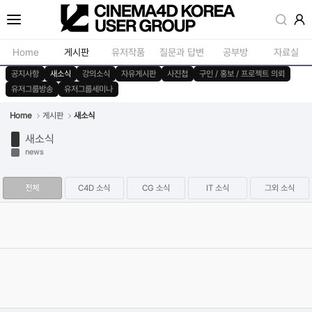
Sketchbook5, 스케치북5
Home
게시판
유저작품
질문과 답변
공부방
자료실
공지사항
새소식
강의소식
자유게시판
사진첩
구인 / 홍보 / 프로젝트 의뢰
유저그룹방송
유저그룹세미나
공지사항
모델링
새소식
재질 / 텍스쳐
Home
게시판
새소식
Sketchbook5, 스케치북5
새소식
강의소식
모션 / 모그라
news
자유게시판
라이팅 / 렌더
전체
사진첩
C4D 소식
CG 소식
IT 소식
애니메이션 / 리깅 / X
그외 소식
구인 / 홍보 / 프로젝트 의뢰
스크립트 / 플러그인 /
[window]SMB 취약점을 이용한 랜섬웨어 공격 주의 권고
2017.05.13
Category
IT 소식
[길동]
Views
41350
유저그룹방송
기타
유저그룹세미나
nVidia 그래픽 카드 관련 Windows에서의 Cinema 4D 안정성 관련
패치
2015.07.30
Category
C4D 소식
스펜서
Views
48278