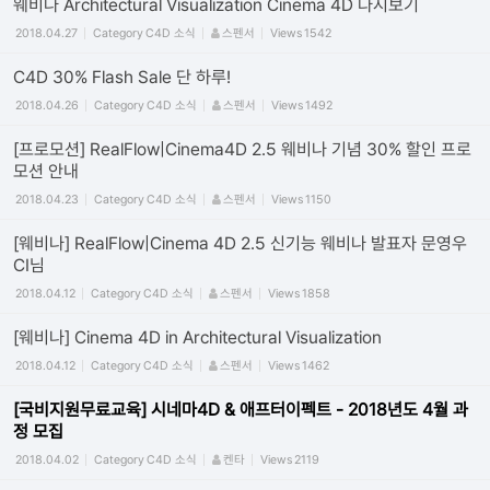
웨비나 Architectural Visualization Cinema 4D 다시보기
2018.04.27
Category
C4D 소식
스펜서
Views
1542
C4D 30% Flash Sale 단 하루!
2018.04.26
Category
C4D 소식
스펜서
Views
1492
[프로모션] RealFlow|Cinema4D 2.5 웨비나 기념 30% 할인 프로
모션 안내
2018.04.23
Category
C4D 소식
스펜서
Views
1150
[웨비나] RealFlow|Cinema 4D 2.5 신기능 웨비나 발표자 문영우
CI님
2018.04.12
Category
C4D 소식
스펜서
Views
1858
[웨비나] Cinema 4D in Architectural Visualization
2018.04.12
Category
C4D 소식
스펜서
Views
1462
[국비지원무료교육] 시네마4D & 애프터이펙트 - 2018년도 4월 과
정 모집
2018.04.02
Category
C4D 소식
켄타
Views
2119