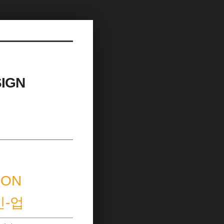
IGN
ION
인-업