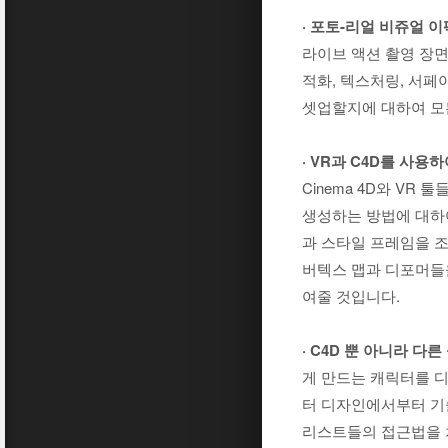
· 포토-리얼 비쥬얼 
라이브 액션 촬영 장면
적화, 텍스처링, 서페이스
셋업할지에 대하여 모
· VR과 C4D를 사용
Cinema 4D와 VR 
생성하는 방법에 대하여
과 스타일 프레임을 조
버텍스 맵과 디포머들
여줄 것입니다.
· C4D 뿐 아니라 
게 만드는 캐릭터를 
터 디자인에서부터 기
리스트들의 접근법을 