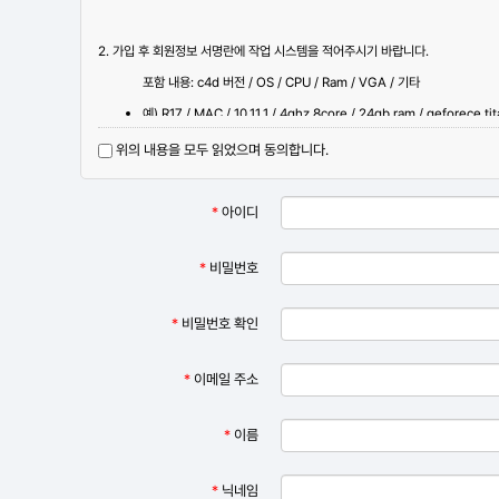
2. 가입 후 회원정보 서명란에 작업 시스템을 적어주시기 바랍니다.
포함 내용: c4d 버전 / OS / CPU / Ram / VGA / 기타
예) R17 / MAC / 10.11.1 / 4ghz 8core / 24gb ram / geforece ti
3. 불법광고를 게재할 시 계정은 영구 정지됩니다.
위의 내용을 모두 읽었으며 동의합니다.
4. 가입관련 문의 사항은 c4dusergroup@gmail.com 로 해주세요.
*
아이디
*
비밀번호
불법 스팸 광고 방지를 위해 가입일부터 1일 후
*
비밀번호 확인
*
이메일 주소
*
이름
*
닉네임