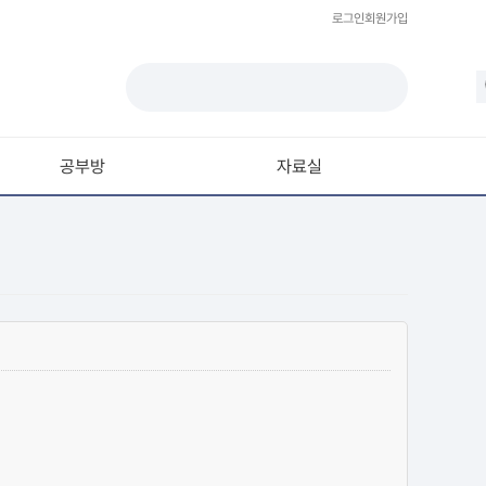
로그인
회원가입
공부방
자료실
모델링
재질 / 텍스쳐
모션 / 모그라프
라이팅 / 렌더링
애니메이션 / 리깅 / XPresso
스크립트 / 플러그인 / 라이브러리
기타