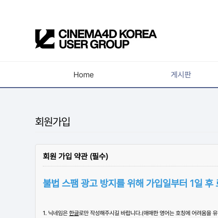
Home
게시판
공지사항
새소식
회원가입
강의소식
자유게시판
회원 가입 약관 (필수)
사진첩
불법 스팸 광고 방지를 위해 가입일부터 1일 후
구인 / 홍보 / 프로젝트 의뢰
유저그룹방송
1. 닉네임은
한글
로만 작성해주시길 바랍니다.(애매한 영어는 호칭에 어려움을 
유저그룹세미나