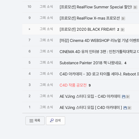
10
그외 소식
[프로모션] RealFlow Summer Special 할인!
9
그외 소식
[프로모션] RealFlow X-mas 프로모션
»
그외 소식
[프로모션] 2020 BLACK FRIDAY!
2
7
그외 소식
[마감] Cinema 4D WEBSHOP 리뉴얼 기념 이벤
6
그외 소식
CINEMA 4D 유저 인터뷰 3편 : 인천가톨릭대학
5
그외 소식
Substance Painter 2018 책 나왔네요.
4
4
그외 소식
C4D 아카데미 - 3D 로고 타이틀 세미나. Reboot
3
그외 소식
C4D 작품 공모전
9
2
그외 소식
AE VJing 스터디 모집 - C4D 아카데미
1
그외 소식
AE VJing 스터디 모집 [ C4D 아카데미 ]
목록
검색