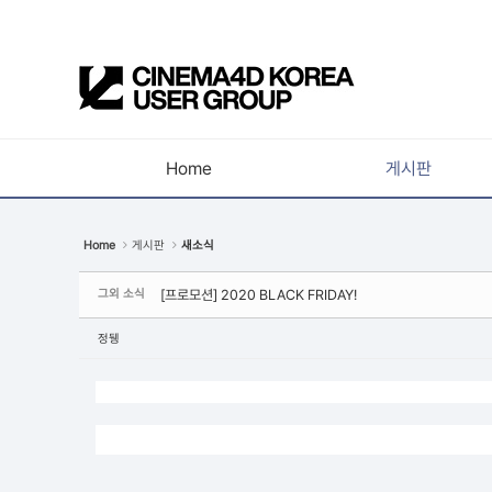
Sketchbook5, 스케치북5
Home
게시판
Sketchbook5, 스케치북5
공지사항
Home
게시판
새소식
새소식
그외 소식
[프로모션] 2020 BLACK FRIDAY!
강의소식
자유게시판
정뒝
사진첩
구인 / 홍보 / 프로젝트 의뢰
유저그룹방송
유저그룹세미나