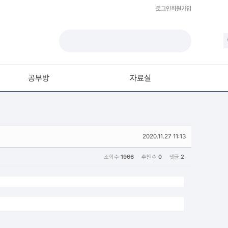
로그인
회원가입
공부방
자료실
모델링
재질 / 텍스쳐
2020.11.27 11:13
모션 / 모그라프
라이팅 / 렌더링
조회 수
1966
추천 수
0
댓글
2
애니메이션 / 리깅 / XPresso
스크립트 / 플러그인 / 라이브러리
기타