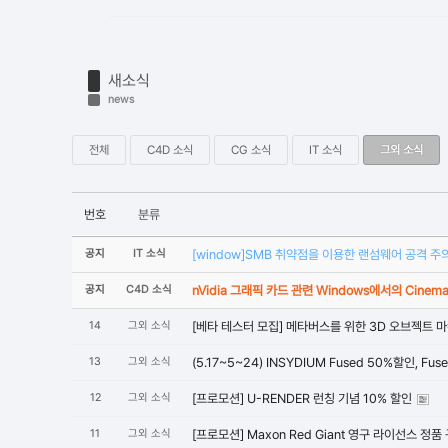
새소식
news
전체
C4D 소식
CG 소식
IT 소식
그외 소식
번호
분류
공지
IT 소식
[window]SMB 취약점을 이용한 랜섬웨어 공격 주
공지
C4D 소식
nVidia 그래픽 카드 관련 Windows에서의 Cinem
14
그외 소식
[베타 테스터 모집] 메타버스를 위한 3D 오브젝트 
13
그외 소식
(5.17~5~24) INSYDIUM Fused 50%할인, Fu
12
그외 소식
[프로모션] U-RENDER 런칭 기념 10% 할인
11
그외 소식
[프로모션] Maxon Red Giant 영구 라이선스 정