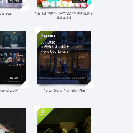
by 해몽
by olivu
 the Sea
시포디로 일본 뮤지션의 3D 뮤직비디오를 만
들었습니다.
30
2026/01/30
JAN
by
hp530
in
동영상, 애니메이션
4
Views
660
Likes
3
by 보만
by hp530
rsonal work]
Porter Brand Promotion Film
18
DEC
0
457
4