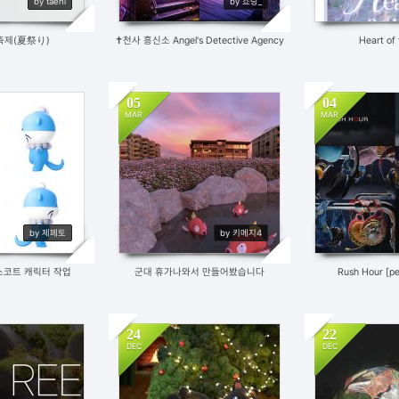
by taehi
by 쇼랑_
축제(夏祭り)
✝천사 흥신소 Angel's Detective Agency
Heart of
05
04
MAR
MAR
0
449
2
958
by 제페토
by 키메지4
스코트 캐릭터 작업
군대 휴가나와서 만들어봤습니다
Rush Hour [pe
24
22
DEC
DEC
7
477
1
488