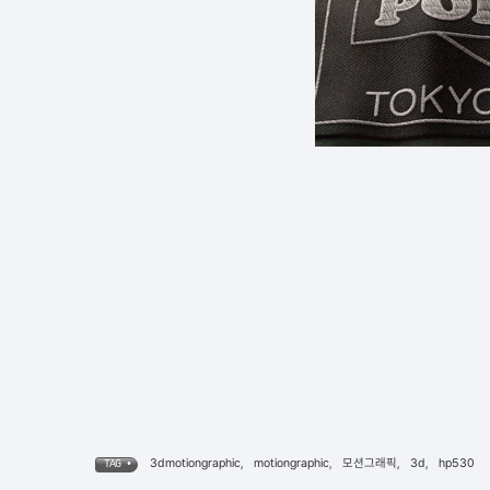
3dmotiongraphic
,
motiongraphic
,
모션그래픽
,
3d
,
hp530
TAG •