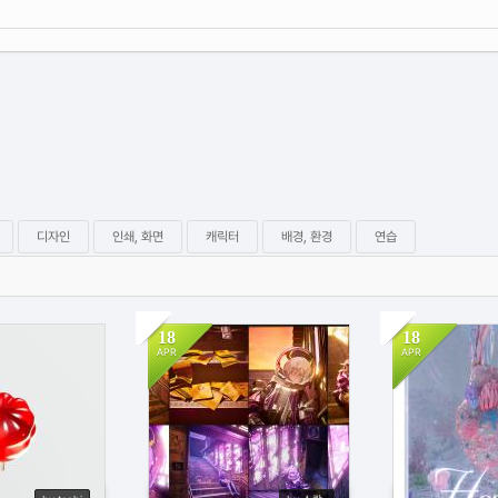
디자인
인쇄, 화면
캐릭터
배경, 환경
연습
18
18
APR
APR
2
508
1
446