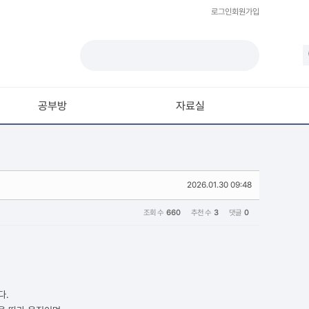
로그인
회원가입
공부방
자료실
모델링
재질 / 텍스쳐
2026.01.30 09:48
모션 / 모그라프
라이팅 / 렌더링
조회 수
660
추천 수
3
댓글
0
애니메이션 / 리깅 / XPresso
스크립트 / 플러그인 / 라이브러리
기타
다.