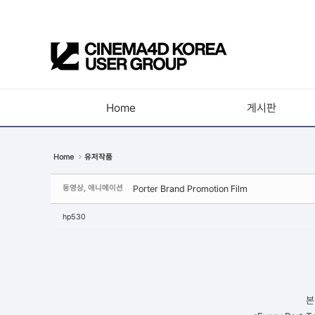
Sketchbook5, 스케치북5
Home
게시판
Sketchbook5, 스케치북5
공지사항
Home
유저작품
새소식
동영상, 애니메이션
Porter Brand Promotion Film
강의소식
자유게시판
hp530
사진첩
구인 / 홍보 / 프로젝트 의뢰
유저그룹방송
본
유저그룹세미나