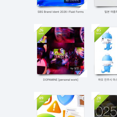
by 스타까치
SBS Brand Ident 2026 l Fluid Forms
일본 여름
26
05
MAR
MAR
387
2
380
by 보만
DOPAMINE [personal work]
하모 진주시 마
09
28
JAN
DEC
404
459
3