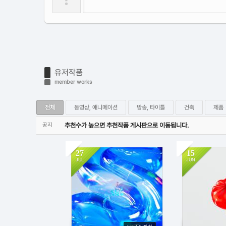
유저작품
member works
전체
동영상, 애니메이션
방송, 타이틀
건축
제품
공지
추천수가 높으면 추천작품 게시판으로 이동됩니다.
27
15
JUL
JUN
49
1
295