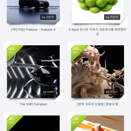
by 김민민
by 박성우
[개인작업] Polestar - Polestar 4
K Bank 돈나무 키우기 아트워크를 제작했어
요
14
13
MAY
MAY
505
0
730
3
by eden
by 라일ㅇ
The Shift Compson
[창작 크리쳐 모델링] 쌍둥이 뱀
05
10
MAY
APR