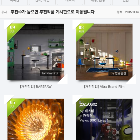
디자인
인쇄, 화면
캐릭터
배경, 환경
연습
추천수가 높으면 추천작품 게시판으로 이동됩니다.
공지
정석
2015.11.14
09
08
JUN
JUN
821
4
739
3
by Kimminji
by 만쥬벌판
[개인작업] RARERAW
[개인작업] Vitra Brand Film
05
02
2025/06/02
JUN
JUN
by
캐스티
in
캐릭터
625
0
Views
600
Likes
1