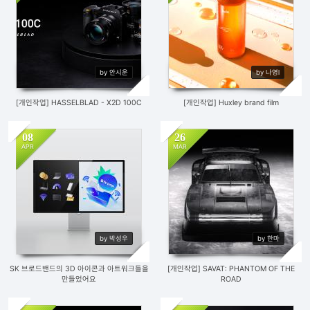
567
0
927
3
by 안시운
by 나영l
[개인작업] HASSELBLAD - X2D 100C
[개인작업] Huxley brand film
08
26
APR
MAR
534
4
756
3
by 박성우
by 한마
SK 브로드밴드의 3D 아이콘과 아트워크들을
[개인작업] SAVAT: PHANTOM OF THE
만들었어요
ROAD