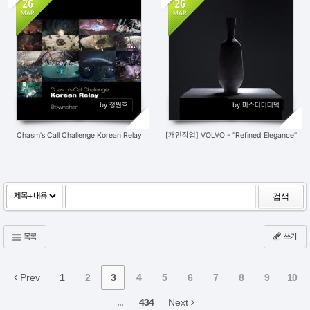
26
26
MAR
MAR
690
7
655
2
by 정원호
by 미스터미더덕
Chasm's Call Challenge Korean Relay
[개인작업] VOLVO - "Refined Elegance"
검색
목록
쓰기
Prev
1
2
3
4
5
6
7
8
9
10
...
434
Next