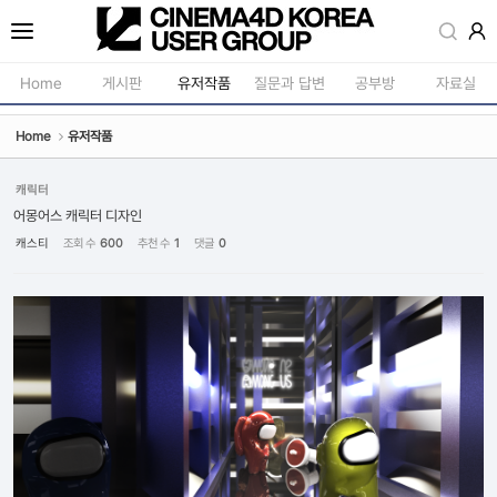
Sketchbook5, 스케치북5
Home
게시판
유저작품
질문과 답변
공부방
자료실
Home
유저작품
공지사항
모델링
새소식
재질 / 텍스쳐
캐릭터
Sketchbook5, 스케치북5
어몽어스 캐릭터 디자인
강의소식
모션 / 모그라
캐스티
조회 수
600
추천 수
1
댓글
0
자유게시판
라이팅 / 렌더
사진첩
애니메이션 / 리깅 / X
구인 / 홍보 / 프로젝트 의뢰
스크립트 / 플러그인 /
유저그룹방송
기타
유저그룹세미나