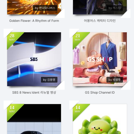
by 판다유니버스
by 캐스티
Golden Flower: A Rhythm of Form
어몽어스 캐릭터 디자인
28
21
MAY
MAY
712
2
699
4
by 김용명
by 박성우
SBS 8 News Ident 리뉴얼 영상
GS Shop Channel ID
14
14
MAY
MAY
852
4
629
2