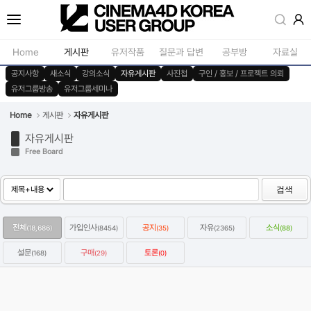
Sketchbook5, 스케치북5
Home
게시판
유저작품
질문과 답변
공부방
자료실
공지사항
새소식
강의소식
자유게시판
사진첩
구인 / 홍보 / 프로젝트 의뢰
유저그룹방송
유저그룹세미나
공지사항
모델링
새소식
재질 / 텍스쳐
Home
게시판
자유게시판
Sketchbook5, 스케치북5
자유게시판
강의소식
모션 / 모그라
Free Board
자유게시판
라이팅 / 렌더
사진첩
애니메이션 / 리깅 / X
검색
구인 / 홍보 / 프로젝트 의뢰
스크립트 / 플러그인 /
전체
가입인사
공지
자유
소식
(18,686)
(8454)
(35)
(2365)
(88)
유저그룹방송
기타
설문
구매
토론
(168)
(29)
(0)
유저그룹세미나
옥테인구독자 KitBash3D 한달에 하나씩 무료로 다운받는방법
2022.01.07
Category
자유
강우성
Views
64159