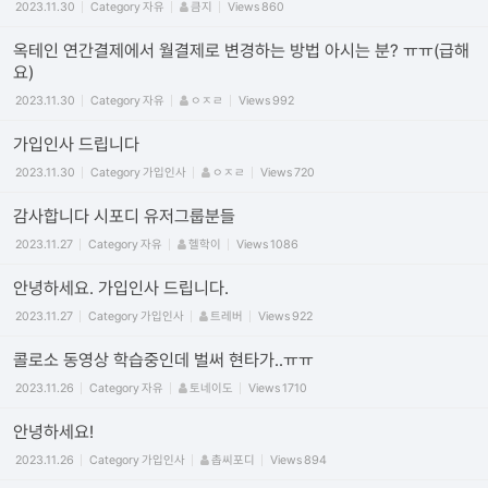
2023.11.30
Category
자유
큼지
Views
860
옥테인 연간결제에서 월결제로 변경하는 방법 아시는 분? ㅠㅠ(급해
요)
2023.11.30
Category
자유
ㅇㅈㄹ
Views
992
가입인사 드립니다
2023.11.30
Category
가입인사
ㅇㅈㄹ
Views
720
감사합니다 시포디 유저그룹분들
2023.11.27
Category
자유
헬학이
Views
1086
안녕하세요. 가입인사 드립니다.
2023.11.27
Category
가입인사
트레버
Views
922
콜로소 동영상 학습중인데 벌써 현타가..ㅠㅠ
2023.11.26
Category
자유
토네이도
Views
1710
안녕하세요!
2023.11.26
Category
가입인사
촙씨포디
Views
894