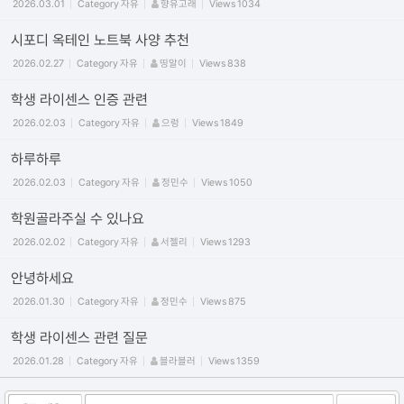
2026.03.01
Category
자유
향유고래
Views
1034
시포디 옥테인 노트북 사양 추천
2026.02.27
Category
자유
띵알이
Views
838
학생 라이센스 인증 관련
2026.02.03
Category
자유
으렁
Views
1849
하루하루
2026.02.03
Category
자유
정민수
Views
1050
학원골라주실 수 있나요
2026.02.02
Category
자유
서젤리
Views
1293
안녕하세요
2026.01.30
Category
자유
정민수
Views
875
학생 라이센스 관련 질문
2026.01.28
Category
자유
블라블러
Views
1359