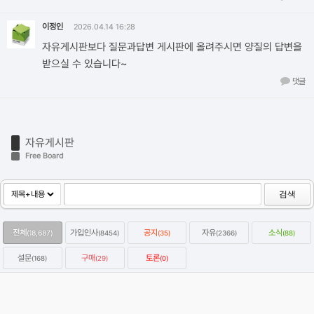
이정인
2026.04.14 16:28
자유게시판보다 질문과답변 게시판에 올려주시면 양질의 답변을
받으실 수 있습니다~
댓글
자유게시판
Free Board
검색
전체
가입인사
공지
자유
소식
(18,687)
(8454)
(35)
(2366)
(88)
설문
구매
토론
(168)
(29)
(0)
옥테인구독자 KitBash3D 한달에 하나씩 무료로 다운받는방법
2022.01.07
Category
자유
강우성
Views
64480