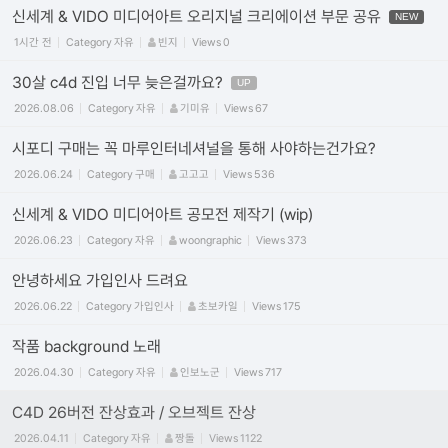
신세계 & VIDO 미디어아트 오리지널 크리에이션 부문 공유
NEW
1시간 전
Category
자유
빈지
Views
0
30살 c4d 진입 너무 늦은걸까요?
UP
2026.08.06
Category
자유
기미유
Views
67
시포디 구매는 꼭 마루인터네셔널을 통해 사야하는건가요?
2026.06.24
Category
구매
고고고
Views
536
신세계 & VIDO 미디어아트 공모전 제작기 (wip)
2026.06.23
Category
자유
woongraphic
Views
373
안녕하세요 가입인사 드려요
2026.06.22
Category
가입인사
초보카일
Views
175
작품 background 노래
2026.04.30
Category
자유
인보노군
Views
717
C4D 26버전 잔상효과 / 오브젝트 잔상
2026.04.11
Category
자유
짱돌
Views
1122