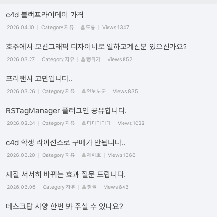
c4d 블랙프라이데이 가격
2026.04.10
Category
자유
도룡
Views
1347
호주에서 모션그래픽 디자이너로 일하고계신분 있으신가요?
2026.03.27
Category
자유
뻥튀기
Views
852
프리랜서 고민입니다..
2026.03.26
Category
자유
인보노군
Views
835
RSTagManager 플러그인 공유합니다.
2026.03.24
Category
자유
디디디디디
Views
1023
c4d 학생 라이선스로 구매가 안됩니다..
2026.03.20
Category
자유
제이호
Views
1368
재질 서서히 바뀌는 효과 질문 드립니다.
2026.03.06
Category
자유
짱돌
Views
843
데스크탑 사양 한번 봐 주실 수 있나요?