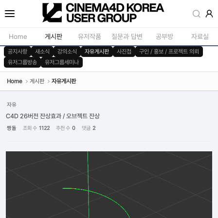
Sketchbook5, 스케치북5
Home
게시판
유저작품
질문과 답변
공부방
자료실
공지사항
새소식
강의소식
자유게시판
사진첩
구인 / 홍보 / 프로젝트 의뢰
유저그룹방송
유저그룹세미나
공지사항
모델링
새소식
재질 / 텍스쳐
Home
게시판
자유게시판
Sketchbook5, 스케치북5
강의소식
모션 / 모그라
자유
자유게시판
라이팅 / 렌더
C4D 26버전 잔상효과 / 오브젝트 잔상
짱돌
조회 수
1122
추천 수
0
댓글
2
사진첩
애니메이션 / 리깅 / X
구인 / 홍보 / 프로젝트 의뢰
스크립트 / 플러그인 /
유저그룹방송
기타
유저그룹세미나