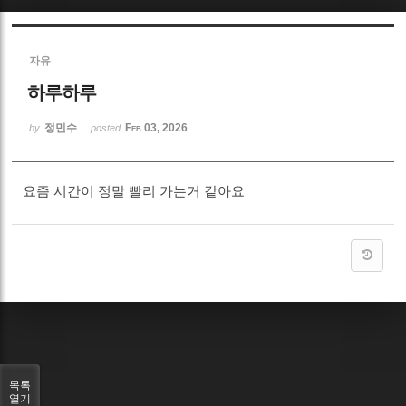
Sketchbook5, 스케치북5
자유
하루하루
정민수
Feb 03, 2026
by
posted
Sketchbook5, 스케치북5
요즘 시간이 정말 빨리 가는거 같아요
목록
열기