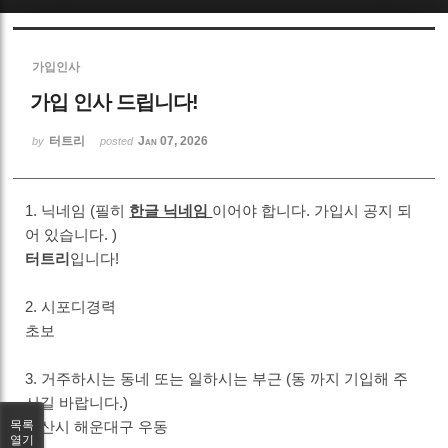
Sketchbook5, 스케치북5
가입인사
가입 인사 드립니다!
터트리
Jan 07, 2026
by
posted
Sketchbook5, 스케치북5
1. 닉네임 (필히
한글 닉네임
이어야 합니다. 가입시 공지 되
어 있습니다. )
터트리
입니다!
2. 시포디경력
초보
3. 거주하시는 동네 또는 일하시는 부근 (동 까지 기입해 주
시길 바랍니다.)
부산시 해운대구 우동
목록
열기