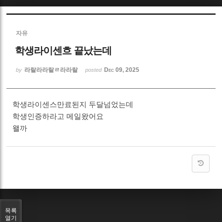
Sketchbook5, 스케치북5
자유
학생라이센흐 끝났는데
라랄라라랄ㄹ라라랄
Dec 09, 2025
by
posted
Sketchbook5, 스케치북5
학생라이센스만료된지 두달넘었는데
학생인증하라고 메일왔어요
왤까
목록
열기