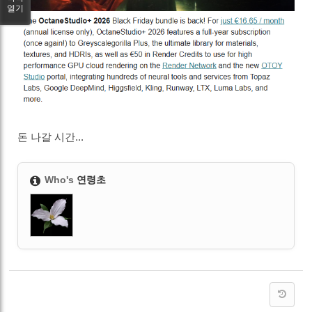
열기
돈 나갈 시간...
Who's
연령초