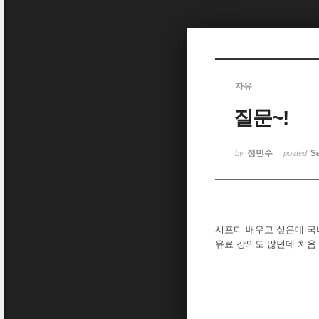
Sketchbook5, 스케치북5
자유
질문~!
Sketchbook5, 스케치북5
정민수
Se
by
posted
시포디 배우고 싶은데 
유료 강의도 많던데 처음