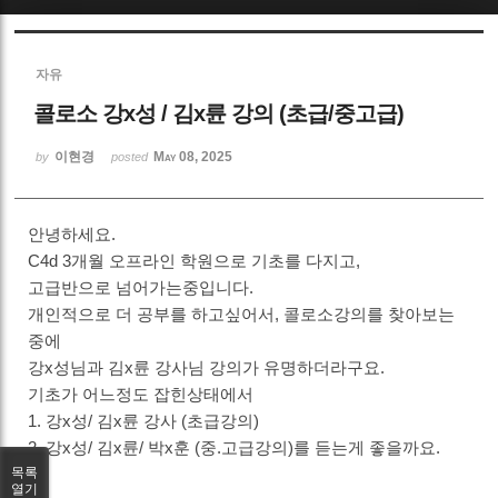
Sketchbook5, 스케치북5
자유
콜로소 강x성 / 김x륜 강의 (초급/중고급)
이현경
May 08, 2025
by
posted
Sketchbook5, 스케치북5
안녕하세요.
C4d 3개월 오프라인 학원으로 기초를 다지고,
고급반으로 넘어가는중입니다.
개인적으로 더 공부를 하고싶어서, 콜로소강의를 찾아보는
중에
강x성님과 김x륜 강사님 강의가 유명하더라구요.
기초가 어느정도 잡힌상태에서
1. 강x성/ 김x륜 강사 (초급강의)
2. 강x성/ 김x륜/ 박x훈 (중.고급강의)를 듣는게 좋을까요.
목록
열기