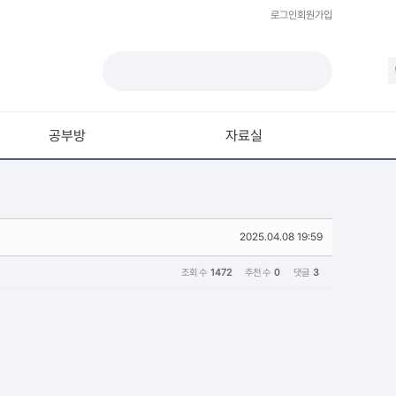
로그인
회원가입
공부방
자료실
모델링
재질 / 텍스쳐
2025.04.08 19:59
모션 / 모그라프
라이팅 / 렌더링
조회 수
1472
추천 수
0
댓글
3
애니메이션 / 리깅 / XPresso
스크립트 / 플러그인 / 라이브러리
기타