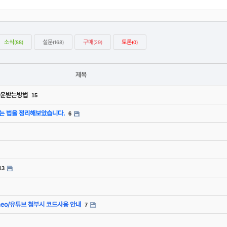
소식
설문
구매
토론
(88)
(168)
(29)
(0)
제목
 다운받는방법
15
는 법을 정리해보았습니다.
6
13
imeo/유튜브 첨부시 코드사용 안내
7