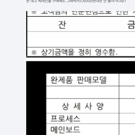
돈 내고 옥테인을 구매해도 그래픽카드5000번대은 안 돌아가나요?