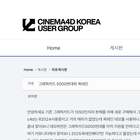
Sketchbook5, 스케치북5
Home
게시판
Sketchbook5, 스케치북5
공지사항
Home
게시판
자유게시판
새소식
자유
그래픽카드 5000번대와 옥테인
강의소식
자유게시판
호머양
사진첩
안녕하세요 기존 그래픽카드가 1050인지라 본체를 아예 새로 구매해서 그
구인 / 홍보 / 프로젝트 의뢰
c4d는 R2024사용중이고 거의 에러가 없었는데 옥테인 데모를 사용하니
끝내 찾아보니 데모버전은 그래픽카드5000번대를 아직 지원을 안하다고
유저그룹방송
여기 커뮤니티에서 찾아보니 2025옥테인베타?만 가능하다고 들었는데 이
유저그룹세미나