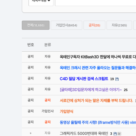
전체
가입인사
공지
자유
(18,686)
(8454)
(35)
(2365)
번호
분류
공지
자유
옥테인구독자 KitBash3D 한달에 하나씩 무료로
공지
자유
옥테인 크래시 관련 자주 올라오는 질문들과 해결하
공지
자유
C4D 질답 게시판 검색 스크립트
19
공지
자유
[글타래]3D입문자에게 하고싶은 이야기~
25
공지
공지
서로간에 상처가 되는 말은 자제를 부탁 드립니다.
공지
가입인사
가입양식
공지
공지
동영상 올릴때 주의 사항! (iframe방식만 사용) v
»
자유
그래픽카드 5000번대와 옥테인
3