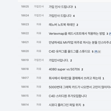
18625
가입인사
가입 인사 드립니다!
1
18624
가입인사
가입인사 드립니다
4
18623
자유
레노버 노트북 옥테인
2
18622
자유
Vertexmap을 레드시프트에서 적용하는 방법
3
18621
자유
안녕하세요 MV작업 위주로 하시는 분들 인스타주소
18620
자유
C4D 유저그룹 올드그룹 스튜디오
5
18619
가입인사
가입인사입니다.
2
18618
자유
4080 super vs 5070ti
2
18617
자유
회사에서 옥테인을 결제해서 쓰려고 하는데
1
18616
자유
5000번대 그래픽 카드가 나오면서 고민이 많아지
18615
자유
C4D 스터디원 추가모집합니다
18614
자유
시포디 플러그인 파일 위치
3