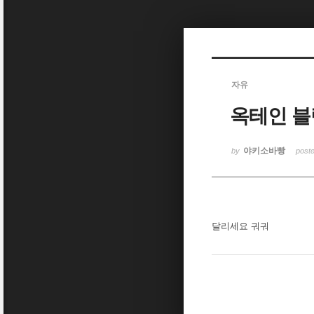
Sketchbook5, 스케치북5
자유
옥테인 
Sketchbook5, 스케치북5
야키소바빵
by
post
달리세요 궈궈