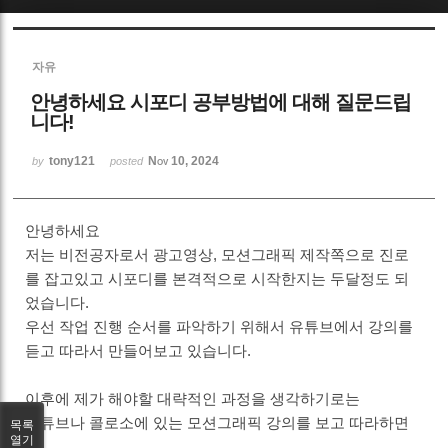
Sketchbook5, 스케치북5
자유
안녕하세요 시포디 공부방법에 대해 질문드립
니다!
tony121
Nov 10, 2024
by
posted
Sketchbook5, 스케치북5
안녕하세요
저는 비전공자로서 광고영상, 모션그래픽 제작쪽으로 진로
를 잡고있고 시포디를 본격적으로 시작한지는 두달정도 되
었습니다.
우선 작업 진행 순서를 파악하기 위해서 유튜브에서 강의를
듣고 따라서 만들어보고 있습니다.
이후에 제가 해야할 대략적인 과정을 생각하기로는
유튜브나 콜로소에 있는 모션그래픽 강의를 보고 따라하면
목록
열기
서