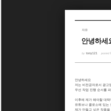
Sketchbook5, 스케치북5
자유
안녕하세요
Sketchbook5, 스케치북5
tony121
by
posted
안녕하세요
저는 비전공자로서 광고영
우선 작업 진행 순서를 
이후에 제가 해야할 대
유튜브나 콜로소에 있는
제가 만들고 싶은 작품을