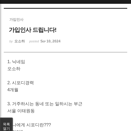
Sketchbook5, 스케치북5
가입인사
가입인사 드립니다!
오소하
Sep 10, 2024
by
posted
Sketchbook5, 스케치북5
1. 닉네임
오소하
2. 시포디경력
4개월
3. 거주하시는 동네 또는 일하시는 부근
서울 이태원동
4. 나에게 시포디란???
목록
열기