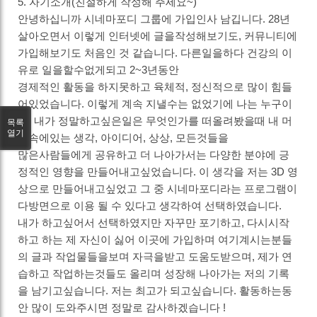
5. 자기소개(친절하게 작성해 주세요~)
안녕하십니까 시네마포디 그룹에 가입인사 남깁니다. 28년
살아오면서 이렇게 인터넷에 글을작성해보기도, 커뮤니티에
가입해보기도 처음인 것 같습니다. 다른일을하다 건강의 이
유로 일을할수없게되고 2~3년동안
경제적인 활동을 하지못하고 육체적, 정신적으로 많이 힘들
어있었습니다. 이렇게 계속 지낼수는 없었기에 나는 누구이
고, 내가 정말하고싶은일은 무엇인가를 떠올려봤을때 내 머
목록
열기
릿속에있는 생각, 아이디어, 상상, 모든것들을
많은사람들에게 공유하고 더 나아가서는 다양한 분야에 긍
정적인 영향을 만들어내고싶었습니다. 이 생각을 저는 3D 영
상으로 만들어내고싶었고 그 중 시네마포디라는 프로그램이
다방면으로 이용 될 수 있다고 생각하여 선택하였습니다.
내가 하고싶어서 선택하였지만 자꾸만 포기하고, 다시시작
하고 하는 제 자신이 싫어 이곳에 가입하며 여기계시는분들
의 글과 작업물들을보며 자극을받고 도움도받으며, 제가 연
습하고 작업하는것들도 올리며 성장해 나아가는 저의 기록
을 남기고싶습니다. 저는 최고가 되고싶습니다. 활동하는동
안 많이 도와주시면 정말로 감사하겠습니다 !