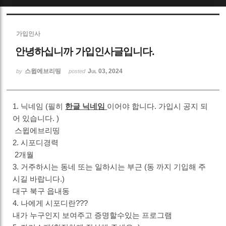
Sketchbook5, 스케치북5
가입인사
안녕하십니까 가입인사글입니다.
스윕에브리띵
Jul 03, 2024
by
posted
Sketchbook5, 스케치북5
1. 닉네임 (필히
한글 닉네임
이어야 합니다. 가입시 공지 되
어 있습니다. )
스윕에브리띵
2. 시포디경력
2개월
3. 거주하시는 동네 또는 일하시는 부근 (동 까지 기입해 주
시길 바랍니다.)
대구 북구 읍내동
4. 나에게 시포디란???
내가 누구인지 보여주고 증명할수있는 프로그램