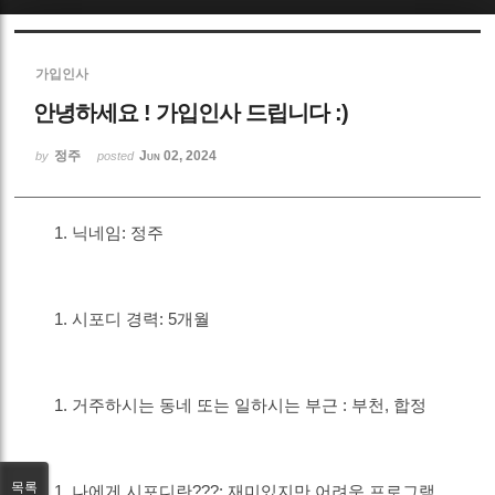
Sketchbook5, 스케치북5
가입인사
안녕하세요 ! 가입인사 드립니다 :)
정주
Jun 02, 2024
by
posted
Sketchbook5, 스케치북5
닉네임: 정주
시포디 경력: 5개월
거주하시는 동네 또는 일하시는 부근 : 부천, 합정
목록
나에게 시포디란???: 재미있지만 어려운 프로그램