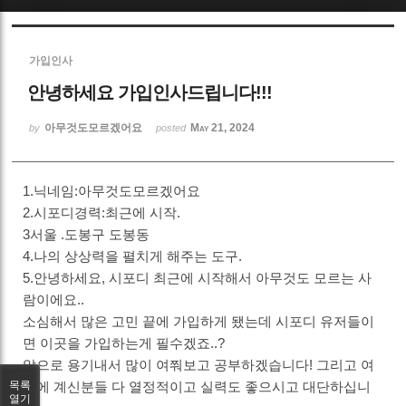
Sketchbook5, 스케치북5
가입인사
안녕하세요 가입인사드립니다!!!
아무것도모르겠어요
May 21, 2024
by
posted
Sketchbook5, 스케치북5
1.닉네임:아무것도모르겠어요
2.시포디경력:최근에 시작.
3서울 .도봉구 도봉동
4.나의 상상력을 펼치게 해주는 도구.
5.안녕하세요, 시포디 최근에 시작해서 아무것도 모르는 사
람이에요..
소심해서 많은 고민 끝에 가입하게 됐는데 시포디 유저들이
면 이곳을 가입하는게 필수겠죠..?
앞으로 용기내서 많이 여쭤보고 공부하겠습니다! 그리고 여
기에 계신분들 다 열정적이고 실력도 좋으시고 대단하십니
목록
열기