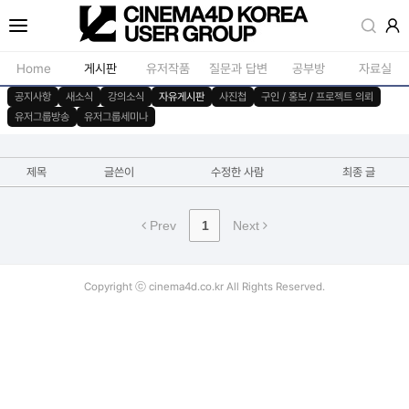
Home
게시판
유저작품
질문과 답변
공부방
자료실
공지사항
새소식
강의소식
자유게시판
사진첩
구인 / 홍보 / 프로젝트 의뢰
유저그룹방송
유저그룹세미나
공지사항
모델링
새소식
재질 / 텍스쳐
제목
글쓴이
수정한 사람
최종 글
강의소식
모션 / 모그라
자유게시판
라이팅 / 렌더
Prev
1
Next
사진첩
애니메이션 / 리깅 / X
구인 / 홍보 / 프로젝트 의뢰
스크립트 / 플러그인 /
Copyright ⓒ cinema4d.co.kr All Rights Reserved.
유저그룹방송
기타
유저그룹세미나