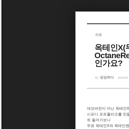
Sketchbook5, 스케치북5
자유
옥테인X(
Sketchbook5, 스케치북5
OctaneR
인가요?
밍밍하다
by
posted
데모버전이 아닌 옥테인X
시포디 포트폴리오를 만
트 들어가보니
무료 옥테인X와 옥테인렌