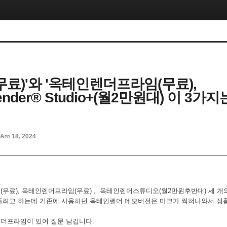
무료)'와 '옥테인렌더프라임(무료),
ender® Studio+(월2만원대) 이 3가
Apr 18, 2024
(무료), 옥테인렌더프라임(무료) , 옥테인렌더스튜디오(월2만원후반대) 세 개
들려고 하는데 기존에 사용하던 옥테인렌더 데모버전은 마크가 찍혀나와서 정
더프라임이 있어 질문 남깁니다.