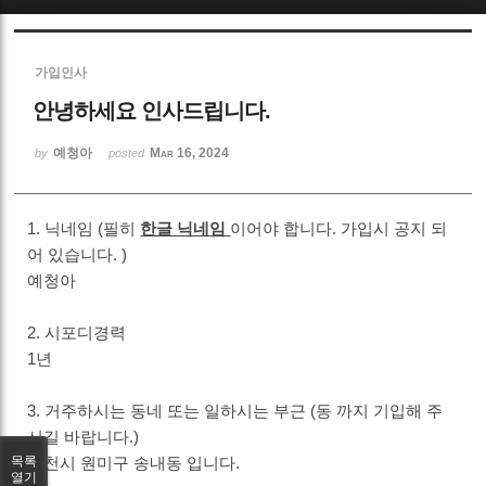
Sketchbook5, 스케치북5
가입인사
안녕하세요 인사드립니다.
예청아
Mar 16, 2024
by
posted
Sketchbook5, 스케치북5
1. 닉네임 (필히
한글 닉네임
이어야 합니다. 가입시 공지 되
어 있습니다. )
예청아
2. 시포디경력
1년
3. 거주하시는 동네 또는 일하시는 부근 (동 까지 기입해 주
시길 바랍니다.)
부천시 원미구 송내동 입니다.
목록
열기