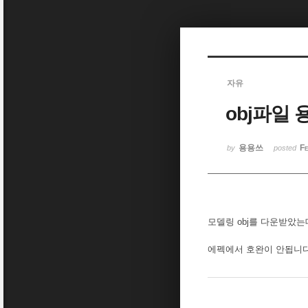
Sketchbook5, 스케치북5
자유
obj파일
Sketchbook5, 스케치북5
용용쓰
Fe
by
posted
모델링 obj를 다운받았는데
에펙에서 호완이 안됩니다.