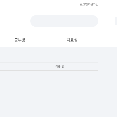
로그인
회원가입
공부방
자료실
모델링
재질 / 텍스쳐
최종 글
모션 / 모그라프
라이팅 / 렌더링
애니메이션 / 리깅 / XPresso
스크립트 / 플러그인 / 라이브러리
기타