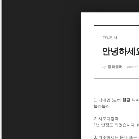
Sketchbook5, 스케치북5
가입인사
안녕하세요
Sketchbook5, 스케치북5
블라블러
by
posted
1. 닉네임 (필히
한글 닉
블라블러
2. 시포디경력
1년 반정도 되었습니다. 
3. 거주하시는 동네 또는