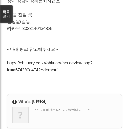
장지 성남시장례문화사업소
목록
마음 전할 곳
열기
김상윤(길동)
카카오 3333140434825
- 아래 링크 참고해주세요 -
https://obituary.co.kr/obituary/noticeview.php?
id=a674390e4742&demo=1
Who's
[디반장]
모션그래픽전문강사 디반장입니다...... ^^
?