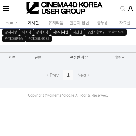
Home
게시판
유저작품
질문과 답변
공부방
자료실
공지사항
새소식
강의소식
자유게시판
사진첩
구인 / 홍보 / 프로젝트 의뢰
유저그룹방송
유저그룹세미나
공지사항
모델링
새소식
재질 / 텍스쳐
제목
글쓴이
수정한 사람
최종 글
강의소식
모션 / 모그라
자유게시판
라이팅 / 렌더
Prev
1
Next
사진첩
애니메이션 / 리깅 / X
구인 / 홍보 / 프로젝트 의뢰
스크립트 / 플러그인 /
Copyright ⓒ cinema4d.co.kr All Rights Reserved.
유저그룹방송
기타
유저그룹세미나