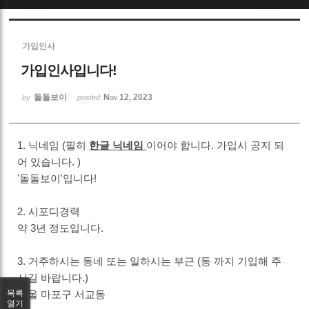
Sketchbook5, 스케치북5
가입인사
가입인사입니다!
돌돌보이
Nov 12, 2023
by
posted
Sketchbook5, 스케치북5
1. 닉네임 (필히
한글 닉네임
이어야 합니다. 가입시 공지 되
어 있습니다. )
'돌돌보이'입니다!
2. 시포디경력
약 3년 정도입니다.
3. 거주하시는 동네 또는 일하시는 부근 (동 까지 기입해 주
시길 바랍니다.)
서울 마포구 서교동
목록
열기