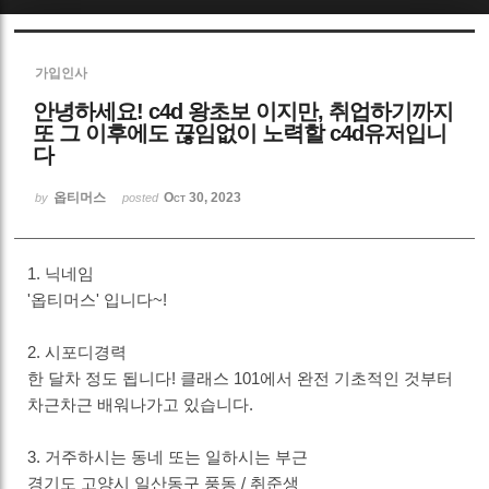
Sketchbook5, 스케치북5
가입인사
안녕하세요! c4d 왕초보 이지만, 취업하기까지
또 그 이후에도 끊임없이 노력할 c4d유저입니
다
옵티머스
Oct 30, 2023
Sketchbook5, 스케치북5
by
posted
1. 닉네임
'옵티머스' 입니다~!
2. 시포디경력
한 달차 정도 됩니다! 클래스 101에서 완전 기초적인 것부터
차근차근 배워나가고 있습니다.
3. 거주하시는 동네 또는 일하시는 부근
경기도 고양시 일산동구 풍동 / 취준생