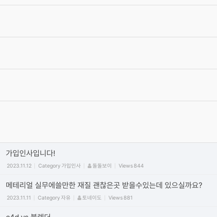
[글타래]3D입문자에게 하고싶은 이야기~
2012.09.07
Category
자유
4번타자마동팔
Views
471441
서로간에 상처가 되는 말은 자제를 부탁 드립니다.
2012.06.19
Category
공지
최고관리자
Views
475366
가입양식
2012.06.15
Category
가입인사
최고관리자
Views
60215
동영상 올릴때 주의 사항! (iframe방식만 사용) vimeo/유튜브 첨부
시 코드사용 안내
2011.09.29
Category
공지
정석
Views
450050
가입인사입니다!
2023.11.12
Category
가입인사
돌돌보이
Views
844
메테리얼 실무에쓸만한 재질 괜찮은곳 받을수있는데 있으실까요?
2023.11.11
Category
자유
토네이도
Views
881