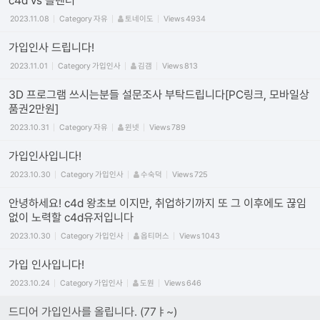
c4d vs 블렌더
2023.11.08
Category
자유
토네이도
Views
4934
가입인사 드립니다!
2023.11.01
Category
가입인사
김갬
Views
813
3D 프로그램 쓰시는분들 설문조사 부탁드립니다[PC링크, 모바일상
품권2만원]
2023.10.31
Category
자유
윈넷
Views
789
가입인사입니다!
2023.10.30
Category
가입인사
수숙덕
Views
725
안녕하세요! c4d 왕초보 이지만, 취업하기까지 또 그 이후에도 끊임
없이 노력할 c4d유저입니다
2023.10.30
Category
가입인사
옵티머스
Views
1043
가입 인사입니다!
2023.10.24
Category
가입인사
도원
Views
646
드디어 가입인사를 올립니다. (77ㅑ~)