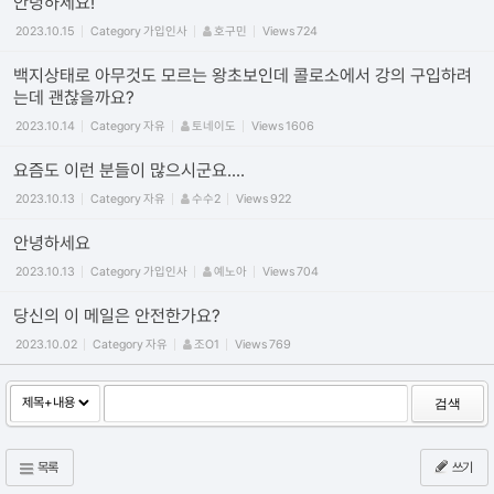
안녕하세요!
2023.10.15
Category
가입인사
호구민
Views
724
백지상태로 아무것도 모르는 왕초보인데 콜로소에서 강의 구입하려
는데 괜찮을까요?
2023.10.14
Category
자유
토네이도
Views
1606
요즘도 이런 분들이 많으시군요....
2023.10.13
Category
자유
수수2
Views
922
안녕하세요
2023.10.13
Category
가입인사
예노아
Views
704
당신의 이 메일은 안전한가요?
2023.10.02
Category
자유
조O1
Views
769
검색
목록
쓰기