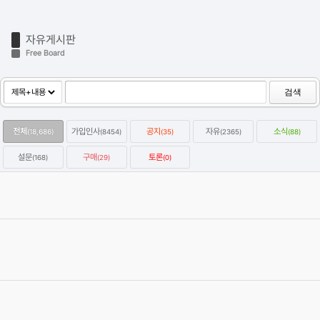
자유게시판
Free Board
검색
전체
가입인사
공지
자유
소식
(18,686)
(8454)
(35)
(2365)
(88)
설문
구매
토론
(168)
(29)
(0)
옥테인구독자 KitBash3D 한달에 하나씩 무료로 다운받는방법
2022.01.07
Category
자유
강우성
Views
64446
옥테인 크래시 관련 자주 올라오는 질문들과 해결하는 법을 정리해보
았습니다.
2020.04.19
Category
자유
이효원
Views
59249
C4D 질답 게시판 검색 스크립트
2020.03.05
Category
자유
에이제이
Views
57411