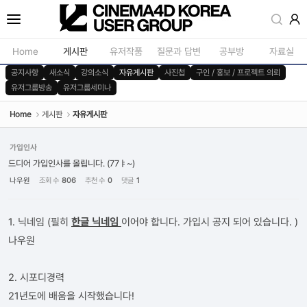
Sketchbook5, 스케치북5
Home
게시판
유저작품
질문과 답변
공부방
자료실
공지사항
새소식
강의소식
자유게시판
사진첩
구인 / 홍보 / 프로젝트 의뢰
유저그룹방송
유저그룹세미나
공지사항
모델링
새소식
재질 / 텍스쳐
Home
게시판
자유게시판
Sketchbook5, 스케치북5
강의소식
모션 / 모그라
가입인사
자유게시판
라이팅 / 렌더
드디어 가입인사를 올립니다. (77ㅑ~)
나우원
조회 수
806
추천 수
0
댓글
1
사진첩
애니메이션 / 리깅 / X
구인 / 홍보 / 프로젝트 의뢰
스크립트 / 플러그인 /
1. 닉네임 (필히
한글 닉네임
이어야 합니다. 가입시 공지 되어 있습니다. )
유저그룹방송
기타
나우원
유저그룹세미나
2. 시포디경력
21년도에 배움을 시작했습니다!